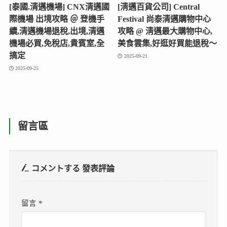
[泰國.清邁機場] CNX清邁國
[淸邁百貨公司] Central
際機場 出境攻略 ＠ 登機手
Festival 尚泰清邁購物中心
續,清邁機場退稅,出境,清邁
攻略 @ 淸邁最大購物中心,
機場必買,免稅店,貴賓室,全
美食雲集,好逛好買能退稅～
搞定
2025-09-21
2025-09-25
留言區
コメントする
發表評論
留言
*