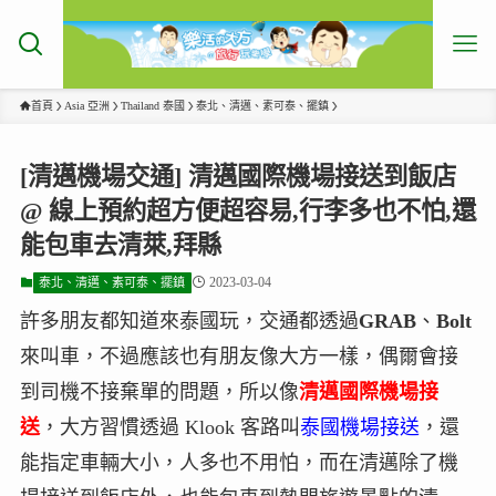
首頁
Asia 亞洲
Thailand 泰國
泰北、清邁、素可泰、擺鎮
[清邁機場交通] 清邁國際機場接送到飯店
@ 線上預約超方便超容易,行李多也不怕,還
能包車去清萊,拜縣
2023-03-04
泰北、清邁、素可泰、擺鎮
許多朋友都知道來泰國玩，交通都透過
GRAB
、
Bolt
來叫車，不過應該也有朋友像大方一樣，偶爾會接
到司機不接棄單的問題，所以像
清邁國際機場接
送
，大方習慣透過 Klook 客路叫
泰國機場接送
，還
能指定車輛大小，人多也不用怕，而在清邁除了機