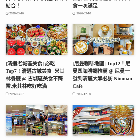
結合！
食一次滿足
2026-03-10
2026-03-10
[清邁老城區美食] 必吃
[尼曼咖啡地圖] Top12！尼
Top7！清邁古城美食+米其
曼區咖啡廳推薦 @ 尼曼一
林餐廳 @ 古城區美食不踩
號到清邁大學必訪 Nimman
雷,米其林吃好吃滿
Cafe
2026-03-07
2025-12-30