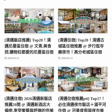
[清邁飯店推薦] Top20！清
[清邁住宿] Top20！清邁古
邁尼曼區住宿 @ 文青,美食
城區住宿推薦 @ 步行逛寺
控,購物狂都愛的尼曼區住宿
廟夜市！高分老城區住宿
2026-03-12
2026-03-11
[清邁住宿] 2026清邁新飯店
[清邁住宿推薦ptt] Top17！
推薦20間 @ 清邁新酒店大
必住清邁夜市飯店＋湄平河
揭密,享受奢華與舒適的完美
住宿 @ 河景度假與夜市美