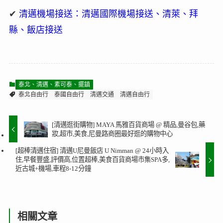
✔
清邁機場接送：清邁國際機場接送、清萊、拜
縣、飯店接送
泰北、清邁、素可泰、擺鎮
泰北自由行
泰國自由行
清邁交通
清邁自由行
[清邁逛街購物] MAYA 馬雅百貨商場 @ 精品,曼谷包,藥
妝,超市,美食,尼曼路商圈最好逛的購物中心
[超棒清邁住宿] 清邁U尼曼飯店 U Nimman @ 24小時入
住,早餐豐盛,評價高,位置超棒,美食百貨商場市集SPA多,
近古城+機場,車程8-12分鐘
相關文章