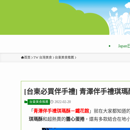
Japa
首頁
TW 台灣美食
台東美食推薦
[台東必買伴手禮] 青澤伴手禮琪
2022-02-20
台東美食推薦
「
青澤伴手禮琪瑪酥－鐵花館
」就在大家都知道
琪瑪酥
和超熱賣的
醬心蛋捲
，還有多款結合在地