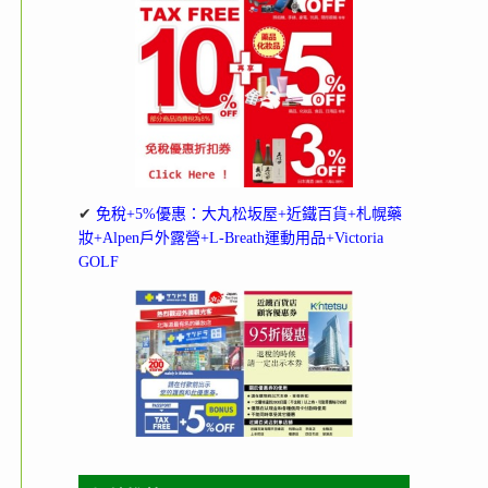
✔
免稅+5%優惠：大丸松坂屋+近鐵百貨+札幌藥
妝+Alpen戶外露營+L-Breath運動用品+Victoria
GOLF