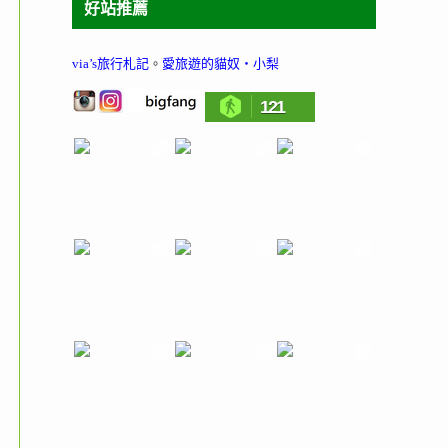
好站推薦
via’s旅行札記
。
愛旅遊的貓奴‧小梨
121