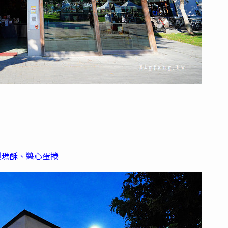
澤琪瑪酥、醬心蛋捲