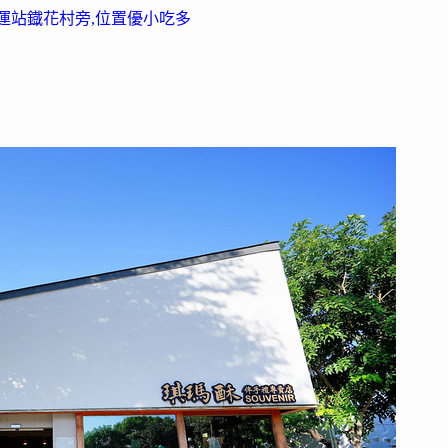
轉運站鐡花村旁,位置優小吃多