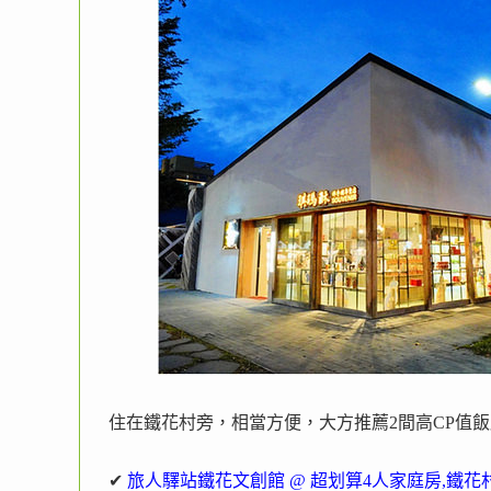
住在鐵花村旁，相當方便，大方推薦2間高CP值
✔
旅人驛站鐵花文創館 @ 超划算4人家庭房,鐵花