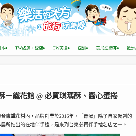
n日本
TW旅遊、飯店
TW美食
亞洲
美加紐澳非
歐洲
瑪酥－鐵花館 @ 必買琪瑪酥、醬心蛋捲
的
台東鐵花村
內，品牌創業於2016年，「青澤」除了自家獨創的
小農所推出的在地伴手禮，是來到台東必買伴手禮名店之一。