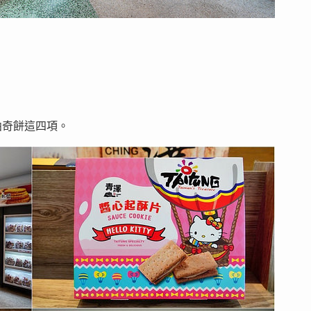
曲奇餅這四項。