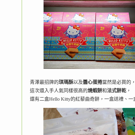
青澤最招牌的
琪瑪酥
以及
醬心蛋捲
當然是必買的
這次還入手人氣同樣很高的
燒蝦餅
和
法式餅乾
，
還有二盒Hello Kitty的紅藜曲奇餅，一盒送禮、