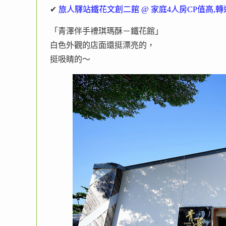
✔
旅人驛站鐵花文創二館 @ 家庭4人房CP值高,
「青澤伴手禮琪瑪酥－鐵花館」
白色外觀的店面還挺漂亮的，
挺吸睛的～