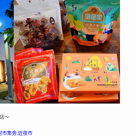
飯店～
村市集旁,近夜市