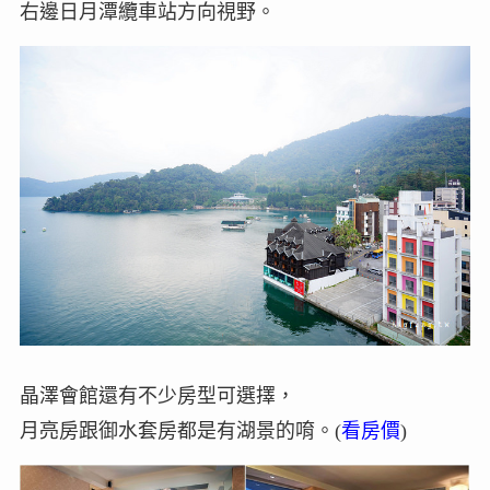
右邊日月潭纜車站方向視野。
晶澤會館還有不少房型可選擇，
月亮房跟御水套房都是有湖景的唷。(
看房價
)