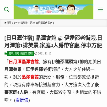
首頁
TW 台灣旅遊
清境.日月潭飯店民宿
[日月潭住宿] 晶澤會館 @ 伊達邵老街旁,日
月潭第1排美景,家庭4人房帶客廳,停車方便
2021-11-16
清境.日月潭飯店民宿
「
日月潭晶澤會館
」擁有
伊達邵碼頭
第1排的絕美
日
月潭美景
，逛
伊達邵老街
超近，大方之前住過一
次，對於
晶澤會館
的房間、服務、位置都感覺挺讚
的，現還有停車場接送超省力，大方這次入住了
豪
華家庭4人房
，有客廳、大衛浴空間，也相當的不錯
唷。 (
看房價
)