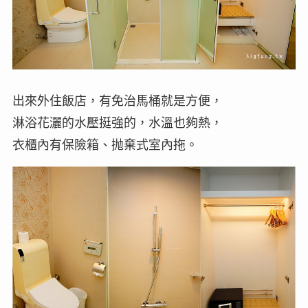
出來外住飯店，有免治馬桶就是方便，
淋浴花灑的水壓挺強的，水溫也夠熱，
衣櫃內有保險箱、抛棄式室內拖。