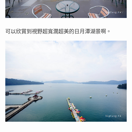
可以欣賞到視野超寬濶超美的日月潭湖景啊。