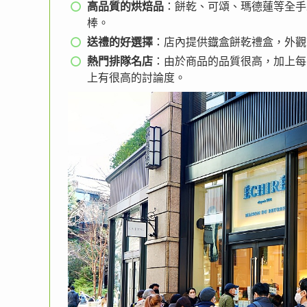
高品質的烘焙品
：餅乾、可頌、瑪德蓮等全手工
棒。
送禮的好選擇
：店內提供鐡盒餅乾禮盒，外觀
熱門排隊名店
：由於商品的品質很高，加上每
上有很高的討論度。