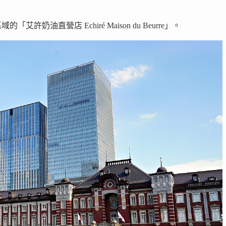
油直營店 Echiré Maison du Beurre」。