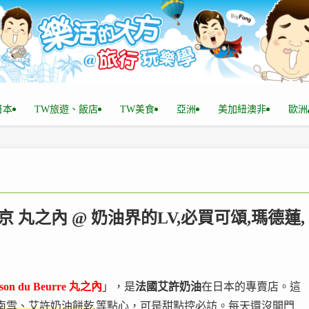
n日本
TW旅遊、飯店
TW美食
亞洲
美加紐澳非
歐洲
東京 丸之內 @ 奶油界的LV,必買可頌,瑪德蓮,
son du Beurre
丸之內
」，是
法國艾許奶油
在日本的專賣店。這
南雪、艾許奶油餅乾
等點心，可是甜點控必訪。每天還沒開門