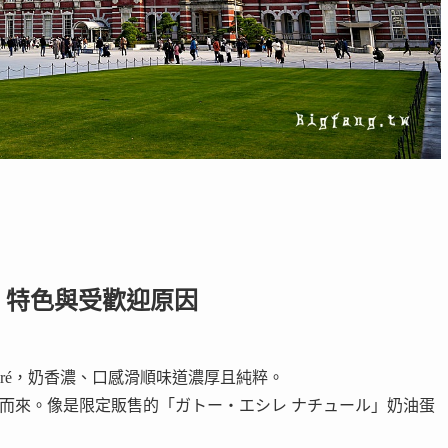
乾東京 特色與受歡迎原因
hiré，奶香濃、口感滑順味道濃厚且純粹。
而來。像是限定販售的「ガトー・エシレ ナチュール」奶油蛋