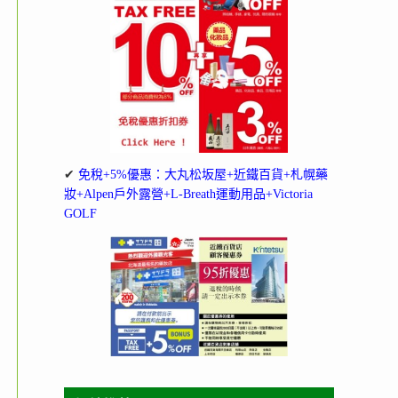
✔
免稅+5%優惠：大丸松坂屋+近鐵百貨+札幌藥
妝+Alpen戶外露營+L-Breath運動用品+Victoria
GOLF