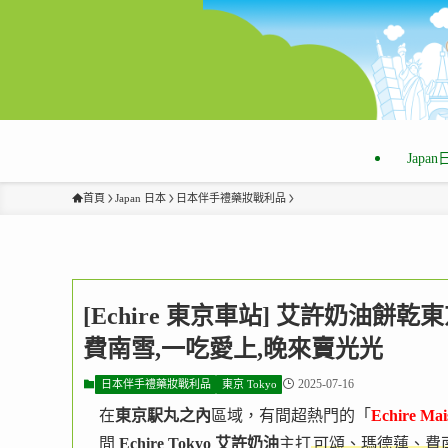
Japa
首頁
Japan 日本
日本伴手禮藥妝戰利品
[Echire 東京車站] 艾許奶油餅乾
費南雪,一吃愛上,晚來賣光光
2025-07-16
日本伴手禮藥妝戰利品
東京 Tokyo
在
東京駅丸之內
區域，有間超熱門的「
Echire Mai
間
Echire Tokyo
艾許奶油
主打
可頌、瑪德蓮、費