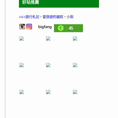
好站推薦
via’s旅行札記
。
愛旅遊的貓奴‧小梨
45