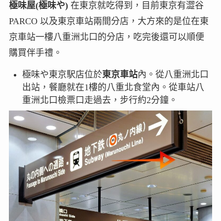
極味屋(極味や)
在東京就吃得到，目前東京有澀谷
PARCO 以及東京車站兩間分店，大方來的是位在東
京車站一樓八重洲北口的分店，吃完後還可以順便
購買伴手禮。
極味や東京駅店位於
東京車站
內。從八重洲北口
出站，餐廳就在1樓的八重北食堂內。從車站八
重洲北口檢票口走過去，步行約2分鐘。