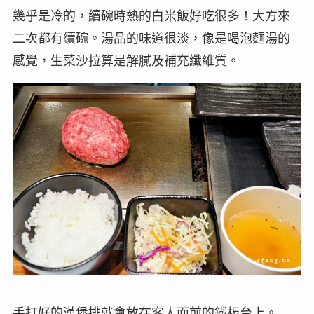
幾乎是冷的，續碗時熱的白米飯好吃很多！大方來
二次都有續碗。湯品的味道很淡，像是喝泡麵湯的
感覺，生菜沙拉算是解膩及補充纖維質。
手打好的漢堡排就會放在客人面前的鐵板台上。