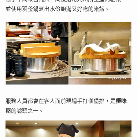
並使用羽釜鍋煮出水份飽滿又好吃的米飯。
服務人員都會在客人面前現場手打漢堡排，是
極味
屋
的噱頭之一。