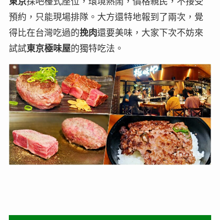
東京
採吧檯式座位，環境熱鬧，價格親民，不接受
預約，只能現場排隊。大方還特地報到了兩次，覺
得比在台灣吃過的
挽肉
還要美味，大家下次不妨來
試試
東京極味屋
的獨特吃法。