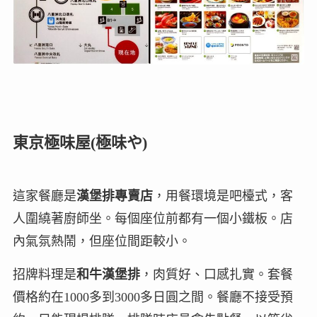
東京極味屋(極味や)
這家餐廳是
漢堡排專賣店
，用餐環境是吧檯式，客
人圍繞著廚師坐。每個座位前都有一個小鐵板。店
內氣氛熱鬧，但座位間距較小。
招牌料理是
和牛漢堡排
，肉質好、口感扎實。套餐
價格約在1000多到3000多日圓之間。餐廳不接受預