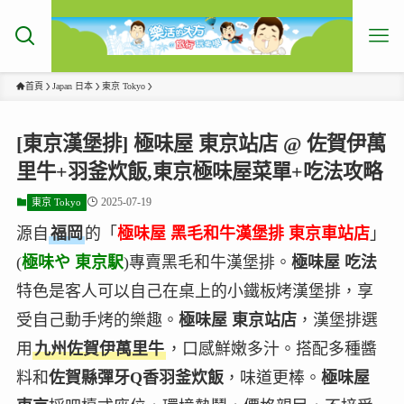
首頁
Japan 日本
東京 Tokyo
[東京漢堡排] 極味屋 東京站店 @ 佐賀伊萬
里牛+羽釜炊飯,東京極味屋菜單+吃法攻略
2025-07-19
東京 Tokyo
源自
福岡
的「
極味屋 黑毛和牛漢堡排 東京車站店
」
(
極味や 東京駅
)專賣黑毛和牛漢堡排。
極味屋 吃法
特色是客人可以自己在桌上的小鐵板烤漢堡排，享
受自己動手烤的樂趣。
極味屋 東京站店
，漢堡排選
用
九州佐賀伊萬里牛
，口感鮮嫩多汁。搭配多種醬
料和
佐賀縣彈牙Q香羽釜炊飯
，味道更棒。
極味屋