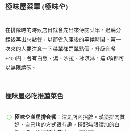
極味屋菜單 (極味や)
在排隊時的時候店員就會先出來傳閱菜單，過幾分
鐘後再出來點餐，以節省入座後的等候時間。第一
次來的人要注意一下菜單都是單點價，升級套餐
+400円，會有白飯、湯、沙拉、冰淇淋，這4項都可
以無限續碗。
極味屋必吃推薦菜色
極味や漢堡排套餐
：這是店內招牌。漢堡排肉質
好，自己烤的方式很有趣。搭配無限續加的白