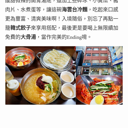
酸甜微辣的開胃湯底，還加上些碎冰、小黃瓜、豬
肉片、水煮蛋等，讓這碗
海雲台冷麵
，吃起來口感
更為豐富、清爽美味啊！入境隨俗，別忘了再點一
籠
韓式餃子
來享用搭配，最後更是要喝上無限續加
免費的
大骨湯
，當作完美的Ending唷。