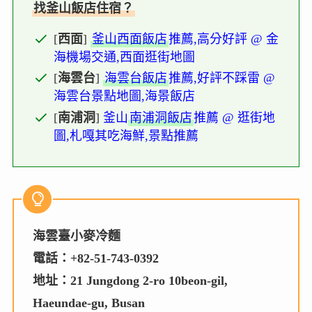
找釜山飯店住宿？
[
西面
]
釜山西面飯店
推薦,高分好評 @ 金
海機場交通,西面逛街地圖
[
海雲台
]
海雲台飯店
推薦,好評不踩雷 @
海雲台景點地圖,海景飯店
[
南浦洞
]
釜山
南浦洞飯店
推薦 @ 逛街地
圖,札嘎其吃海鮮,景點推薦
海雲臺小麥冷麵
電話：+82-51-743-0392
地址：21 Jungdong 2-ro 10beon-gil,
Haeundae-gu, Busan