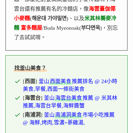
雲台還有推薦有名的冷麵店，像
海雲臺伽倻
小麥麵
(
해운대 가야밀면
)、以及
米其林蕎麥冷
麵
富多麵屋
/Buda Myeonoak(
부다면옥
)，別忘
了去試試唷。
找釜山美食？
[
西面
]
釜山
西面美食
推薦排名 @ 24小時
美食,早餐,西面一條街美食
[
海雲台
]
釜山
海雲台美食
推薦 @ 米其林
推薦,海雲台早餐,海鮮醬蟹
[
南浦洞
]
釜山
南浦洞美食
市場小吃推薦
@ 海鮮,烤肉,雪濃+蔘雞湯,