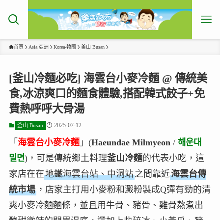
首頁
Asia 亞洲
Korea-韓國
釜山 Busan
[釜山冷麵必吃] 海雲台小麥冷麵 @ 傳統美
食,冰涼爽口的麵食體驗,搭配韓式餃子+免
費熱呼呼大骨湯
2025-07-12
釜山 Busan
「
海雲台小麥冷麵
」(
Haeundae Milmyeon
/
해운대
밀면
)，可是傳統鄉土料理
釜山冷麵
的代表小吃，這
家店在在
地鐵海雲台站、中洞站
之間靠近
海雲台傳
統市場
，店家主打用小麥粉和澱粉製成Q彈有勁的清
爽小麥冷麵麵條，並且用牛骨、豬骨、雞骨熬煮出