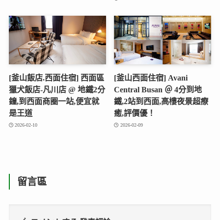
[釜山飯店.西面住宿] 西面區
[釜山西面住宿] Avani
獵犬飯店-凡川店 @ 地鐵2分
Central Busan ＠ 4分到地
鐘,到西面商圈一站,便宜就
鐵,2站到西面,高樓夜景超療
是王道
癒,評價優！
2026-02-10
2026-02-09
留言區