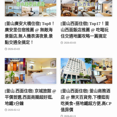
[釜山廣安大橋住宿] Top8！
[釜山西面住宿] Top17！釜
廣安里住宿推薦 @ 無敵海
山西面飯店推薦 @ 吃喝玩
景飯店,無人機表演夜景,景
住交通地圖攻略一篇搞定
點交通全搞定！
2026-03-03
2026-03-03
[釜山.西面住宿] 京城旅館 @
[釜山西面住宿] 釜山商務酒
平價首選,西面商圈超好逛,
店 @ 樂天百貨旁,下樓逛街
地鐵3分鐘
吃美食+搭地鐵超方便,高CP
值房價
2026-02-12
2026-02-11