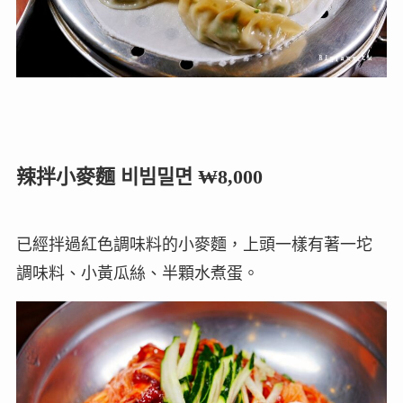
辣拌小麥麵
비빔
밀면 ₩8,000
已經拌過紅色調味料的小麥麵，上頭一樣有著一坨
調味料、小黃瓜絲、半顆水煮蛋。