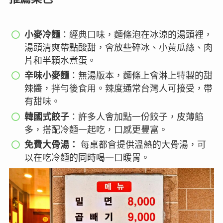
小麥冷麵
：經典口味，麵條泡在冰涼的湯頭裡，
湯頭清爽帶點酸甜，會放些碎冰、小黃瓜絲、肉
片和半顆水煮蛋。
辛味小麥麵
：無湯版本，麵條上會淋上特製的甜
辣醬，拌勻後食用。辣度通常台灣人可接受，帶
有甜味。
韓國式餃子
：許多人會加點一份餃子，皮薄餡
多，搭配冷麵一起吃，口感更豐富。
免費大骨湯：
每桌都會提供溫熱的大骨湯，可
以在吃冷麵的同時喝一口暖胃。