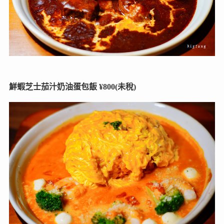
鮮蝦芝士茄汁奶油蛋包飯 ¥800(未稅)