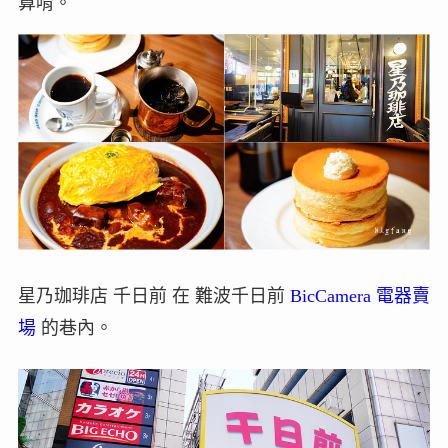
算唷。
星乃珈琲店 千日前 在 難波千日前
BicCamera 電器賣
場
的巷內。