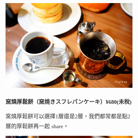
窯燒厚鬆餅（窯焼きスフレパンケーキ）¥680(未稅)
窯燒厚鬆餅可以選擇1層還是2層，我們都常都是點2
層的厚鬆餅再一起 share。