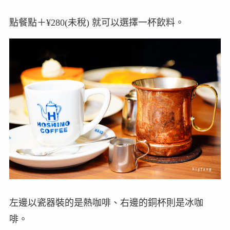
點餐點＋¥280(未稅) 就可以選擇一杯飲料。
左邊以瓷器裝的是熱咖啡、右邊的銅杯則是冰咖
啡。