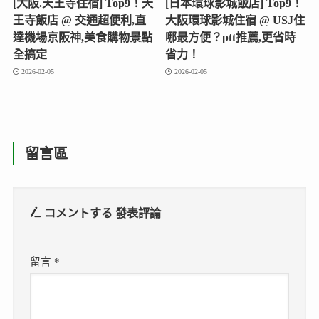
[大阪.天王寺住宿] Top9！天
[日本環球影城飯店] Top9！
王寺飯店 @ 交通超便利,直
大阪環球影城住宿 @ USJ住
達機場京阪神,美食購物景點
哪最方便？ptt推薦,更省時
全搞定
省力！
2026-02-05
2026-02-05
留言區
コメントする
發表評論
留言
*