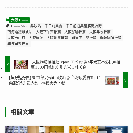
大阪 Osaka
Osaka Metro 難波站
千日前美食
千日前道具屋筋商店街
南海電鐵難波站
大阪下午茶推薦
大阪咖啡推薦
大阪早餐推薦
大阪自由行
大阪難波
大阪鬆餅推薦
難波下午茶推薦
難波咖啡推薦
難波早餐推薦
[大阪炸豬排推薦] epais エペ @ 連3年米其林必比登推
薦,1000円就能吃到的米其林美食
[超好逛好買] SUGI藥局+超市攻略 @ 台灣最愛買Top10
藥妝介紹+最大約17%優惠券下載
相關文章