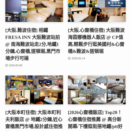
[大阪.難波住宿] 相鐵
[大阪.心齋橋住宿] 大阪難波
FRESA INN 大阪難波站前
海茵娜機器人飯店 @ CP值
@ 南海難波站走2分,地鐵1
高,輕鬆步行逛美國村&心齋
分鐘,心齋橋,道頓堀,黑門市
橋&難波&道頓堀
場步行可達
2026-02-14
2026-03-09
[大阪本町住宿] 大阪本町利
[2026心齋橋飯店] Top20！
夫利飯店 @ 地鐵2分鐘,近心
心齋橋住宿推薦 @ 高分新
齋橋黑門市場,設計感住宿推
開幕/下樓逛街搭地鐵/ptt好