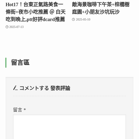
Hot17！台東正氣路美食一
敵海景咖啡下午茶+棕櫚樹
條街+夜市小吃推薦 ＠ 白天
庭園+小朋友沙坑玩沙
吃到晚上,ptt好評dcard推薦
2025-05-10
2025-07-13
留言區
コメントする
發表評論
留言
*