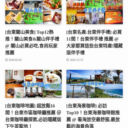
[台東關山美食] Top12熱
[台東名產.台東伴手禮] 必買
推！關山美食&關山伴手禮
11間！台東伴手禮 推薦 @
@ 關山必買必吃,食尚玩家
大家都買這些台東特產!隱藏
推薦
版伴手禮
2026-03-05
2025-12-15
[台東咖啡地圖] 超放鬆16
[台東海景咖啡] 必訪
間！台東市區咖啡廳推薦 ＠
Top10！台東海景咖啡館推
台東咖啡廳探索,必訪隱藏版
薦 @ 看海放空最舒服,最放
下午茶聖地！
鬆的海景角落