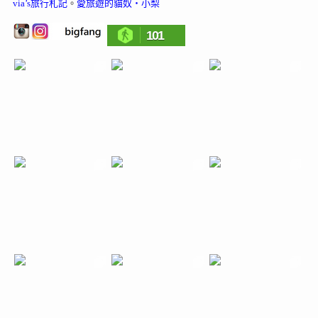
via’s旅行札記
。
愛旅遊的貓奴‧小梨
101