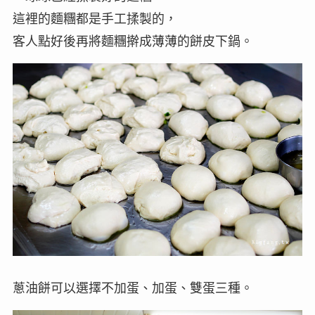
這裡的麵糰都是手工揉製的，
客人點好後再將麵糰擀成薄薄的餅皮下鍋。
蔥油餅可以選擇不加蛋、加蛋、雙蛋三種。