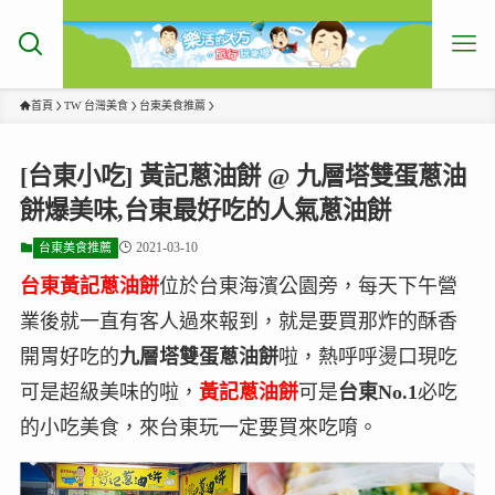
首頁
TW 台灣美食
台東美食推薦
[台東小吃] 黃記蔥油餅 @ 九層塔雙蛋蔥油
餅爆美味,台東最好吃的人氣蔥油餅
2021-03-10
台東美食推薦
台東黃記蔥油餅
位於台東海濱公園旁，每天下午營
業後就一直有客人過來報到，就是要買那炸的酥香
開胃好吃的
九層塔雙蛋蔥油餅
啦，熱呼呼燙口現吃
可是超級美味的啦，
黃記蔥油餅
可是
台東No.1
必吃
的小吃美食，來台東玩一定要買來吃唷。