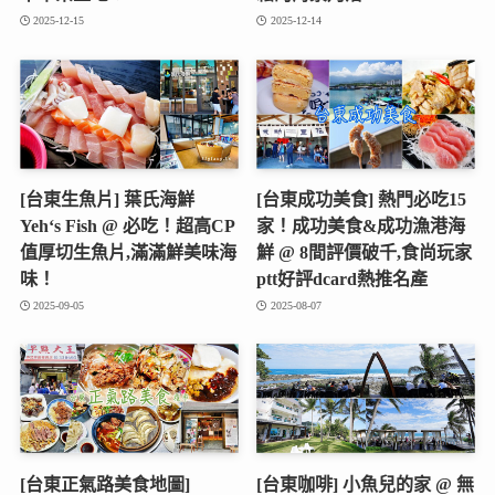
2025-12-15
2025-12-14
[台東生魚片] 葉氏海鮮
[台東成功美食] 熱門必吃15
Yeh‘s Fish @ 必吃！超高CP
家！成功美食&成功漁港海
值厚切生魚片,滿滿鮮美味海
鮮 @ 8間評價破千,食尚玩家
味！
ptt好評dcard熱推名產
2025-09-05
2025-08-07
[台東正氣路美食地圖]
[台東咖啡] 小魚兒的家 @ 無