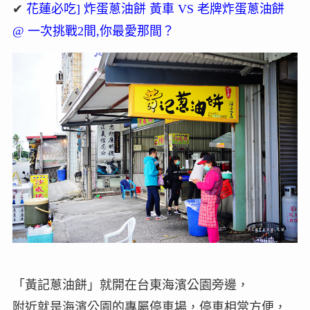
✔
花蓮必吃] 炸蛋蔥油餅 黃車 VS 老牌炸蛋蔥油餅
@ 一次挑戰2間,你最愛那間？
「黃記蔥油餅」就開在台東海濱公園旁邊，
附近就是海濱公園的專屬停車場，停車相當方便，