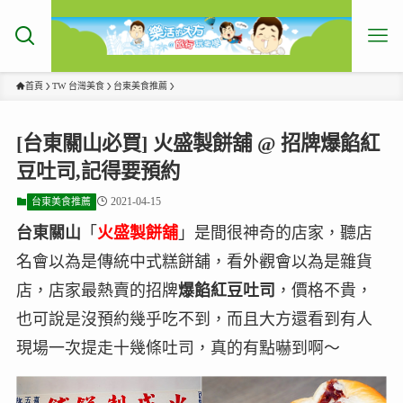
首頁
TW 台灣美食
台東美食推薦
[台東關山必買] 火盛製餅舖 @ 招牌爆餡紅
豆吐司,記得要預約
2021-04-15
台東美食推薦
台東關山
「
火盛製餅舖
」是間很神奇的店家，聽店
名會以為是傳統中式糕餅舖，看外觀會以為是雜貨
店，店家最熱賣的招牌
爆餡紅豆吐司
，價格不貴，
也可說是沒預約幾乎吃不到，而且大方還看到有人
現場一次提走十幾條吐司，真的有點嚇到啊～