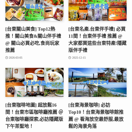
[台東關山美食] Top12熱
[台東名產.台東伴手禮] 必買
推！關山美食&關山伴手禮
11間！台東伴手禮 推薦 @
@ 關山必買必吃,食尚玩家
大家都買這些台東特產!隱藏
推薦
版伴手禮
2026-03-05
2025-12-15
[台東咖啡地圖] 超放鬆16
[台東海景咖啡] 必訪
間！台東市區咖啡廳推薦 ＠
Top10！台東海景咖啡館推
台東咖啡廳探索,必訪隱藏版
薦 @ 看海放空最舒服,最放
下午茶聖地！
鬆的海景角落