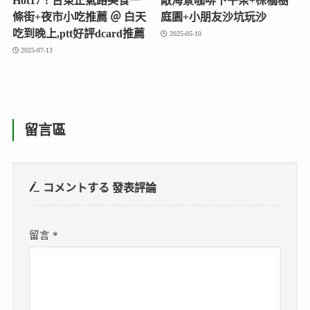
Hot17！台東正氣路美食一
敵海景咖啡下午茶+棕櫚樹
條街+夜市小吃推薦 ＠ 白天
庭園+小朋友沙坑玩沙
吃到晚上,ptt好評dcard推薦
2025-05-10
2025-07-13
留言區
コメントする
發表評論
留言
*