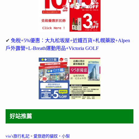
✔
免稅+5%優惠：大丸松坂屋+近鐵百貨+札幌藥妝+Alpen
戶外露營+L-Breath運動用品+Victoria GOLF
好站推薦
via’s旅行札記
。
愛旅遊的貓奴‧小梨