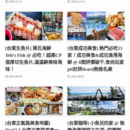
2025-12-15
2025-12-14
[台東生魚片] 葉氏海鮮
[台東成功美食] 熱門必吃15
Yeh‘s Fish @ 必吃！超高CP
家！成功美食&成功漁港海
值厚切生魚片,滿滿鮮美味海
鮮 @ 8間評價破千,食尚玩家
味！
ptt好評dcard熱推名產
2025-09-05
2025-08-07
[台東正氣路美食地圖]
[台東咖啡] 小魚兒的家 @ 無