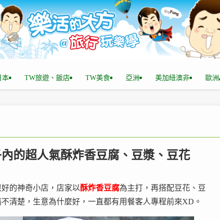
n日本
TW旅遊、飯店
TW美食
亞洲
美加紐澳非
歐洲
 巷子內的超人氣酥炸香豆腐、豆漿、豆花
很好的神奇小店，店家以
酥炸香豆腐
為主打，再搭配豆花、豆
不清楚，生意為什麼好，一直都有用餐客人專程前來XD。