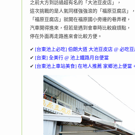
之前大方到訪過超有名的「大池豆皮店」，
這次挑戰的是人氣同樣強強滾的「福原豆腐店」
「福原豆腐店」就開在福原國小旁邊的巷弄裡，
汽車開得進來，但若是遇到會車時比較麻煩點，
停在外面再走路進來會比較方便。
✔
[台東池上必吃] 伯朗大道 大池豆皮店 @ 必
✔
[台東] 全美行 @ 池上鐵路月台便當
✔
[台東池上車站美食] 在地人推薦 家鄉池上便當 