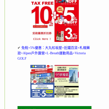
✔
免稅+5%優惠：大丸松坂屋+近鐵百貨+札幌藥
妝+Alpen戶外露營+L-Breath運動用品+Victoria
GOLF