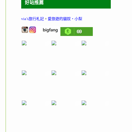
好站推薦
via’s旅行札記
。
愛旅遊的貓奴‧小梨
69