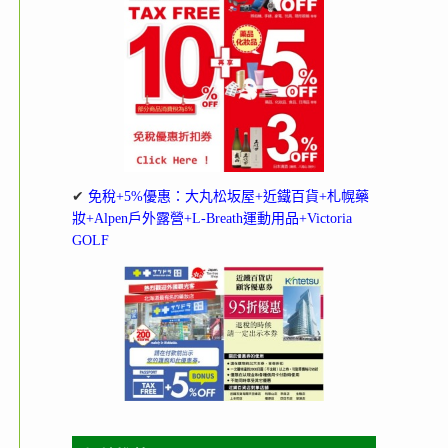
✔
免稅+5%優惠：大丸松坂屋+近鐵百貨+札幌藥
妝+Alpen戶外露營+L-Breath運動用品+Victoria
GOLF