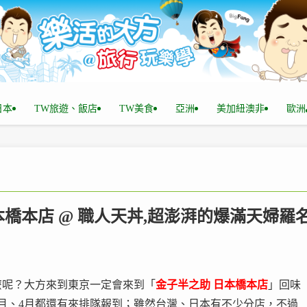
n日本
TW旅遊、飯店
TW美食
亞洲
美加紐澳非
歐洲
日本橋本店 @ 職人天丼,超澎湃的爆滿天婦羅
麼呢？大方來到東京一定會來到「
金子半之助 日本橋本店
」回味
年1月、4月都還有來排隊報到；雖然台灣、日本有不少分店，不過