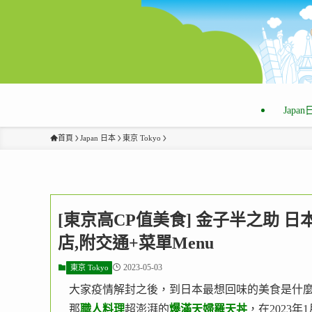
Japa
首頁
Japan 日本
東京 Tokyo
[東京高CP值美食] 金子半之助 
店,附交通+菜單Menu
2023-05-03
東京 Tokyo
大家疫情解封之後，到日本最想回味的美食是什
那
職人料理
超澎湃的
爆滿天婦羅天丼
，在2023