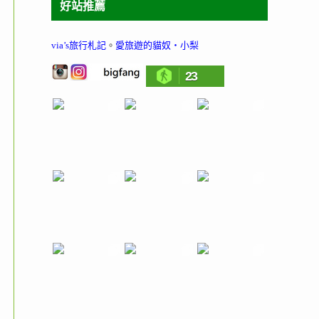
好站推薦
via’s旅行札記
。
愛旅遊的貓奴‧小梨
23