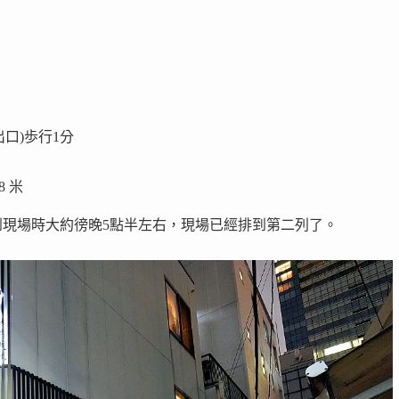
出口)歩行1分
8 米
現場時大約徬晚5點半左右，現場已經排到第二列了。