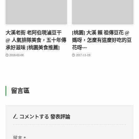
大溪老街 老阿伯現滷豆干
[桃園] 大溪 賴 祖傳豆花 @
@ 人氣排隊美食，五十年傳
媽呀，怎麼有這麼好吃的豆
承好滋味 [桃園美食推薦]
花呀~~
2018-02-08
2017-11-19
留言區
コメントする
發表評論
留言
*