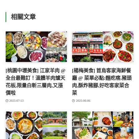
相關文章
[桃園中壢美食] 江家羊肉 @
[楊梅美食] 首烏客家海鮮餐
全台最難訂！溫體羊肉爐天
廳 @ 菜單必點:麵疙瘩,豬頭
花板,限量白斬三層肉,又漲
肉,酥炸豬腳,好吃客家菜合
價啦
菜
2025-07-13
2025-06-06