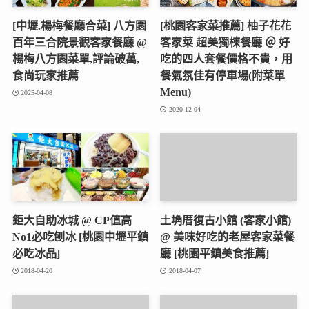
[中壢.楊梅餐廳合菜] 八方園
[桃園客家菜推薦] 柚子花花
百年三合院景觀客家餐廳 @
客家菜 超美獨棟餐廳 ＠ 好
楊梅八方園菜單,評論破萬,
吃的四人套餐價格不貴，用
食尚玩家推薦
餐氣氛佳有停車場(附菜單
Menu)
2025-04-08
2020-12-04
鉅大自助冰城 @ CP值高
土埆厝復古小館 (客家小館)
No1必吃刨冰 [桃園中壢平鎮
@ 美味好吃的老屋客家菜餐
必吃冰品]
廳 [桃園平鎮美食推薦]
2018-04-20
2018-04-07