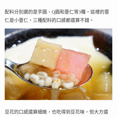
配料分別選的是芋圓、Q圓和薏仁等3種，這裡的薏
仁是小薏仁，三種配料的口感都還算不錯。
豆花的口感還算細緻，也吃得到豆花味，但大方還