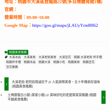
地址：桃園市大溪區登龍路22號(多目標體育館1樓)
官網：
營業時間：09:00~18:00
Google Map：
https://goo.gl/maps/jLAUyYrm8H62
桃園美食推薦
大溪冰品
大溪美食
大溪老街美食
大溪豆花
桃園 大溪老街 伴手禮
桃園伴手禮
桃園冰品
桃園大溪
桃園小吃
桃園美食
桃園豆花
豆花推薦
大溪老街 老阿伯現滷豆干 @ 人氣排隊美食，五十年傳承好滋味
[桃園美食推薦]
土埆厝復古小館 (客家小館) @ 美味好吃的老屋客家菜餐廳 [桃園
平鎮美食推薦]