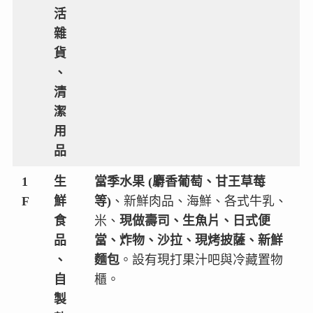
活
雜
貨
、
清
潔
用
品
1
生
當季水果 (麝香葡萄、甘王草莓
F
鮮
等)
、新鮮肉品、海鮮、各式牛乳、
食
米、
現做壽司、生魚片、日式便
品
當、炸物、沙拉、現烤披薩、新鮮
、
麵包
。設有現打果汁吧與冷藏置物
自
櫃。
製