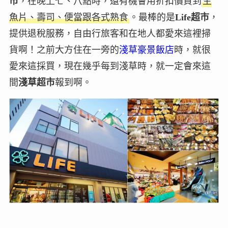
市
，在晚上七、八點時，還有機會用折扣價買到
生
魚片、壽司、便當跟各式熟食
。最棒的是
Life超市
，
提供退稅服務，自由行旅客和在地人都愛來這裡掃
貨啊！之前大方住在一旁的
淺草豪景飯店
時，就很
愛來這採買，現在幾乎每到淺草時，就一定會來這
間
淺草超市
報到啊。