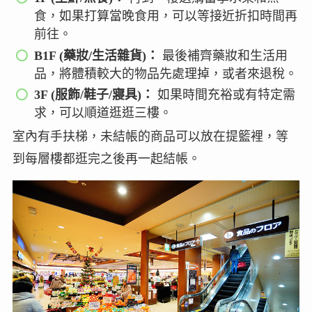
食，如果打算當晚食用，可以等接近折扣時間再
前往。
B1F (藥妝/生活雜貨)：
最後補齊藥妝和生活用
品，將體積較大的物品先處理掉，或者來退稅。
3F (服飾/鞋子/寢具)：
如果時間充裕或有特定需
求，可以順道逛逛三樓。
室內有手扶梯，未結帳的商品可以放在提籃裡，等
到每層樓都逛完之後再一起結帳。