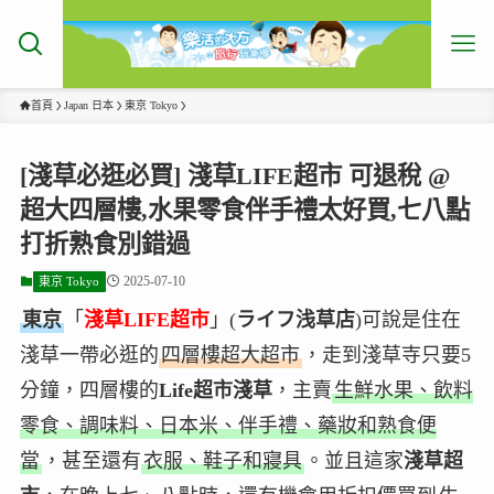
首頁
Japan 日本
東京 Tokyo
[淺草必逛必買] 淺草LIFE超市 可退稅 @
超大四層樓,水果零食伴手禮太好買,七八點
打折熟食別錯過
2025-07-10
東京 Tokyo
東京
「
淺草LIFE超市
」(
ライフ浅草店
)可說是住在
淺草一帶必逛的
四層樓超大超市
，走到淺草寺只要5
分鐘，四層樓的
Life超市淺草
，主賣
生鮮水果、飲料
零食、調味料、日本米、伴手禮、藥妝和熟食便
當
，甚至還有
衣服、鞋子和寢具
。並且這家
淺草超