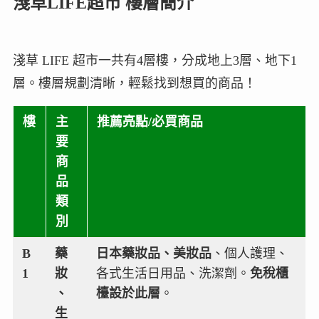
淺草LIFE超市 樓層簡介
淺草 LIFE 超市一共有4層樓，分成地上3層、地下1
層。樓層規劃清晰，輕鬆找到想買的商品！
樓
主
推薦亮點/必買商品
要
商
品
類
別
B
藥
日本藥妝品、美妝品
、個人護理、
1
妝
各式生活日用品、洗潔劑。
免稅櫃
、
檯設於此層
。
生