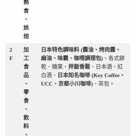
熟
食
、
烘
焙
2
加
日本特色調味料 (醬油、烤肉醬、
F
工
麻油、味霸、咖哩調理包)
、各式餅
食
乾、糖果、
拌飯香鬆
、日本酒、紅
品
白酒、
日本知名咖啡 (Key Coffee、
、
UCC、京都小川咖啡)
、茶包。
零
食
、
飲
料
、