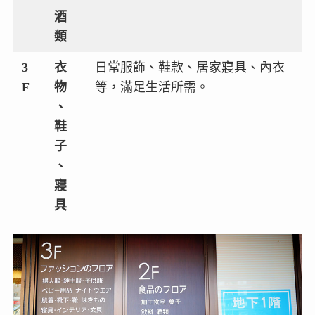
酒
類
3
衣
日常服飾、鞋款、居家寢具、內衣
F
物
等，滿足生活所需。
、
鞋
子
、
寢
具