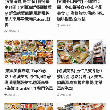
[宜蘭海鮮,高CP值] 評分最
[宜蘭冬山美食] 不踩雷12
高14間！宜蘭海鮮餐廳推薦
間！冬山鄉美食+冬山老街
@ 鮮魚螃蟹龍蝦,現撈現秤,
美食 @ 海鮮熱炒,傳統小吃,
兩人享用平價海鮮,dcard好
咖啡甜點,全收錄
評
2025-08-12
2025-10-15
[礁溪美食攻略] Top23必
[礁溪美食] 玉仁八寶冬粉 1
吃！礁溪美食+夜市小吃 ＠
號店 @ 必吃台灣百大美食,
礁溪隱藏版美食,礁溪晚餐
肉羹湯,腐皮捲也推薦(附菜
+海鮮,Dcard&PTT熱門名單
單&停車)
2025-08-11
2025-07-18