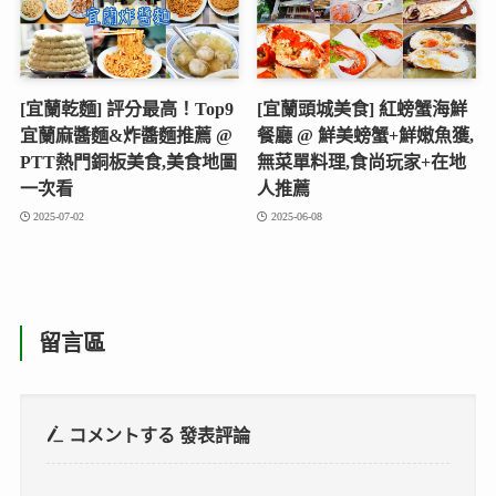
[宜蘭乾麵] 評分最高！Top9
[宜蘭頭城美食] 紅螃蟹海鮮
宜蘭麻醬麵&炸醬麵推薦 @
餐廳 @ 鮮美螃蟹+鮮嫩魚獲,
PTT熱門銅板美食,美食地圖
無菜單料理,食尚玩家+在地
一次看
人推薦
2025-07-02
2025-06-08
留言區
コメントする
發表評論