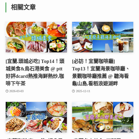
相關文章
[宜蘭.頭城必吃] Top14！頭
[必訪！宜蘭咖啡廳]
城美食&烏石港美食 @ ptt
Top13！宜蘭海景咖啡廳、
好評dcard熱推海鮮熱炒,咖
景觀咖啡廳推薦 @ 聽海看
啡下午茶
龜山島,看稻浪遊湖畔
2026-03-03
2025-12-11