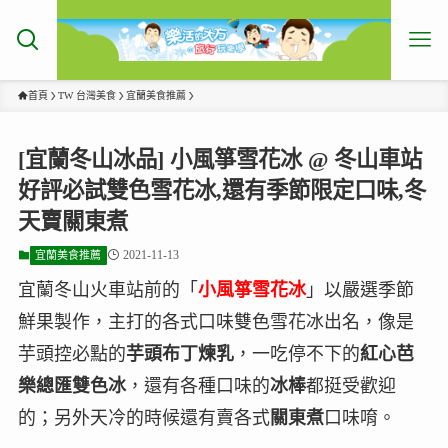
首頁
TW 台灣美食
宜蘭美食推薦
[宜蘭冬山冰品] 小風箏雪花冰 @ 冬山車站
好評必試雙色雪花冰,還有季節限定口味,冬
天賣關東煮
2021-11-13
宜蘭美食推薦
宜蘭冬山火車站前的「
小風箏雪花冰
」以嚴選季節
鮮果製作，主打的各式口味雙色雪花冰出名，像是
芋頭控必點的
芋頭布丁煉乳
，一吃停不下的
紅心芭
樂總匯雙色冰
，還有各種口味的
冰棒
都挺受歡迎
的；另外天冷的時候還有賣各式
關東煮
口味唷。