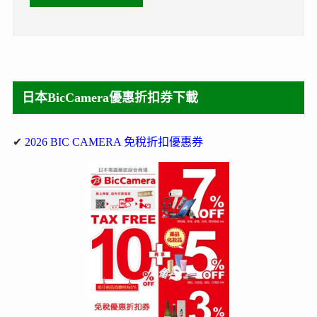
日本BicCamera優惠折扣券下載
✔
2026 BIC CAMERA 免稅折扣優惠券
✔
免稅+5%優惠：大丸松坂屋+近鐵百貨+札幌藥妝+Alpen
戶外露營+L-Breath運動用品+Victoria GOLF