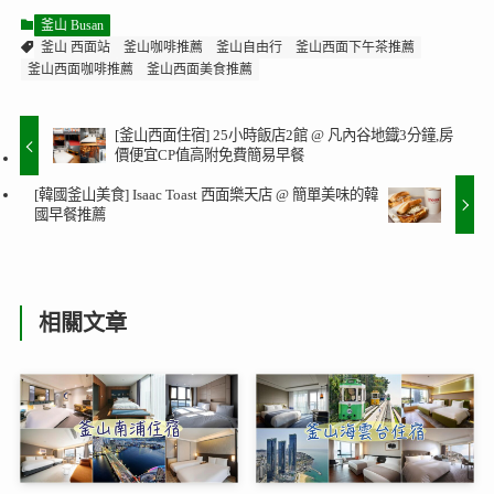
[釜山西面住宿] 25小時飯店2館 @ 凡內谷地鐡3分鐘,房
價便宜CP值高附免費簡易早餐
[韓國釜山美食] Isaac Toast 西面樂天店 @ 簡單美味的韓
國早餐推薦
相關文章
[釜山南浦洞飯店] Top16！
[2026海雲台住宿] Top19！
南浦洞住宿推薦 @ 下樓逛
海雲台飯店推薦 @ 海景沙
商圈吃海鮮搭地鐵,景點交通
灘大街,ptt熱搜,交通,景點全
全搞定
攻略