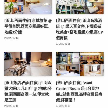
平價首選,西面商圈超好逛,
店 @ 樂天百貨旁,下樓逛街
地鐵3分鐘
吃美食+搭地鐵超方便,高CP
值房價
2026-02-12
2026-02-11
[釜山飯店.西面住宿] 西面區
[釜山西面住宿] Avani
獵犬飯店-凡川店 @ 地鐵2分
Central Busan ＠ 4分到地
鐘,到西面商圈一站,便宜就
鐵,2站到西面,高樓夜景超療
是王道
癒,評價優！
2026-02-10
2026-02-09