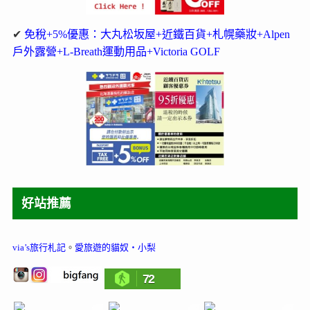
好站推薦
via’s旅行札記
。
愛旅遊的貓奴‧小梨
72