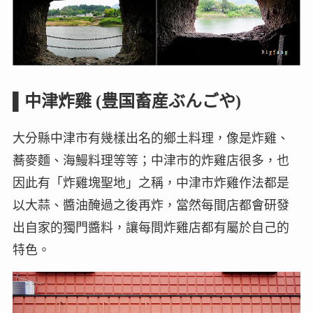
▌中津炸雞 (豊国畜産ぶんごや)
大分縣中津市有幾樣出名的鄉土料理，像是炸雞、
蕎麥麵、海鰻料理等等；中津市的炸雞店很多，也
因此有「炸雞塊聖地」之稱，中津市炸雞作法都是
以大蒜、醬油醃過之後再炸，當然每間店都會研發
出自家的獨門醬料，讓每間炸雞店都有屬於自己的
特色。