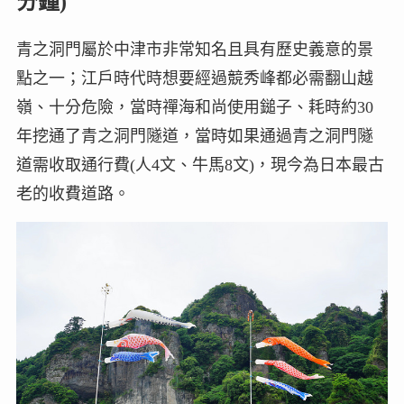
分鐘)
青之洞門屬於中津市非常知名且具有歷史義意的景
點之一；江戶時代時想要經過競秀峰都必需翻山越
嶺、十分危險，當時禪海和尚使用鎚子、耗時約30
年挖通了青之洞門隧道，當時如果通過青之洞門隧
道需收取通行費(人4文、牛馬8文)，現今為日本最古
老的收費道路。