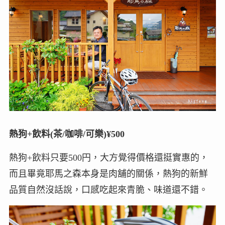
熱狗+飲料(茶/咖啡/可樂)¥500
熱狗+飲料只要500円，大方覺得價格還挺實惠的，
而且畢竟耶馬之森本身是肉舖的關係，熱狗的新鮮
品質自然沒話說，口感吃起來青脆、味道還不錯。