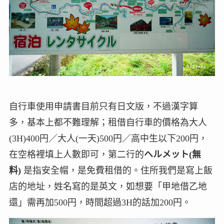
自行車使用申請書目前只有日文版，不過漢字算
多，基本上都不難理解；租借自行車的價格為大人
(3H)400円／大人(一天)500円／高中生以下200円，
在空格裡填上人數即可，第二行的
ヘルメット(無
料)
是指安全帽，是免費租借的。住所我們是寫上飯
店的地址，姓名寫的是英文，如想要「甲地借乙地
還」需再加500円，時間超過3H的話加200円。