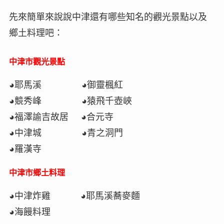
先來簡單來說說中津還有哪些知名的觀光景點以及
鄉土料理吧：
中津市觀光景點
◕耶馬溪 ◕御靈楓紅
◕競秀峰 ◕猿飛千壺峽
◕福澤諭吉故居 ◕合元寺
◕中津城 ◕青之洞門
◕羅漢寺
中津市鄉土料理
◕中津炸雞 ◕耶馬溪蕎麥麵
◕海饅料理