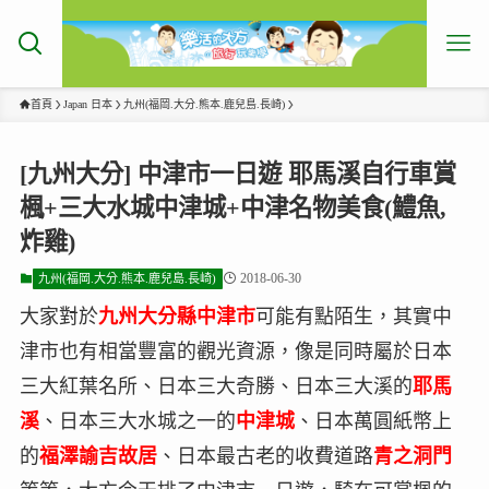
首頁
Japan 日本
九州(福岡.大分.熊本.鹿兒島.長崎)
[九州大分] 中津市一日遊 耶馬溪自行車賞
楓+三大水城中津城+中津名物美食(鱧魚,
炸雞)
2018-06-30
九州(福岡.大分.熊本.鹿兒島.長崎)
大家對於
九州大分縣中津市
可能有點陌生，其實中
津市也有相當豐富的觀光資源，像是同時屬於日本
三大紅葉名所、日本三大奇勝、日本三大溪的
耶馬
溪
、日本三大水城之一的
中津城
、日本萬圓紙幣上
的
福澤諭吉故居
、日本最古老的收費道路
青之洞門