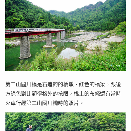
第二山國川橋是石造的的橋墩、紅色的橋梁，跟後
方綠色對比顯得格外的搶眼，橋上的布條還有當時
火車行經第二山國川橋時的照片。