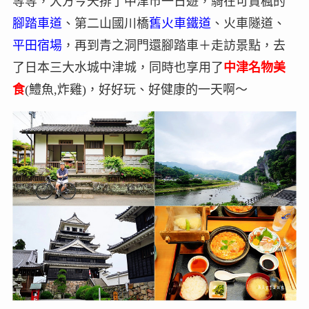
等等，大方今天排了中津市一日遊，騎在可賞楓的
腳踏車道
、第二山國川橋
舊火車鐵道
、火車隧道、
平田宿場
，再到青之洞門還腳踏車＋走訪景點，去
了日本三大水城中津城，同時也享用了
中津名物美
食
(鱧魚,炸雞)，好好玩、好健康的一天啊～