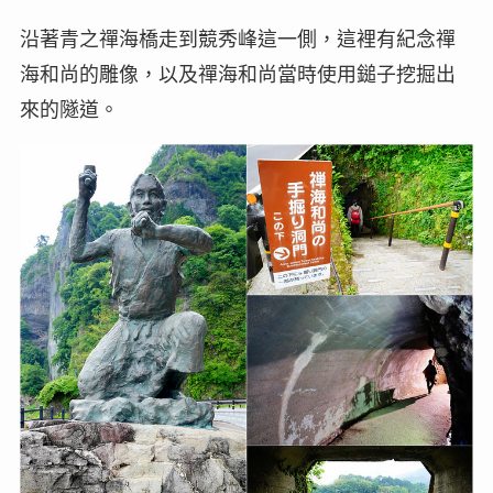
沿著青之禪海橋走到競秀峰這一側，這裡有紀念禪
海和尚的雕像，以及禪海和尚當時使用鎚子挖掘出
來的隧道。