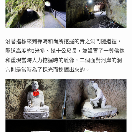
沿著指標來到禪海和尚所挖掘的青之洞門隧道裡，
隧道高度約2米多、幾十公尺長，並設置了一尊佛像
和重現當時人力挖掘時的雕像，二個面對河岸的洞
穴則是當時為了採光而挖掘出來的。