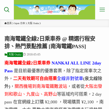
首頁
Japan 日本
大阪 Osaka
南海電鐵全線2日乘車券 @ 精選行程安
排、熱門景點推薦 [南海電鐵PASS]
2018-05-05
大阪 Osaka
南海電鐵全線2日乘車券
NANKAI ALL LINE 2day
Pass
是目前最優惠的優惠套票，除了指定席車次之
外，
二天有效期可自由搭乘
全線非對號車
(泉北線除
外)
，
關西機場到南海電鐵難波站
，或者從
大阪出發
到和歌山、九度山、高野山
等區域均可搭乘，2 day
pass 在官網線上訂購 ¥2,000 ，現場購買 ¥2,100 ，南