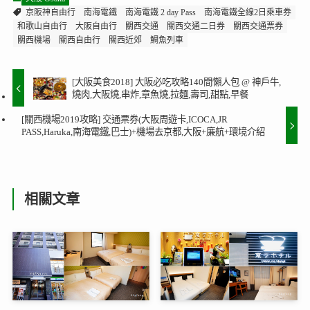
京阪神自由行
南海電鐵
南海電鐵 2 day Pass
南海電鐵全線2日乘車券
和歌山自由行
大阪自由行
關西交通
關西交通二日券
關西交通票券
關西機場
關西自由行
關西近郊
鯛魚列車
[大阪美食2018] 大阪必吃攻略140間懶人包 @ 神戶牛,
燒肉,大阪燒,串炸,章魚燒,拉麵,壽司,甜點,早餐
[關西機場2019攻略] 交通票券(大阪周遊卡,ICOCA,JR
PASS,Haruka,南海電鐵,巴士)+機場去京都,大阪+廉航+環境介紹
相關文章