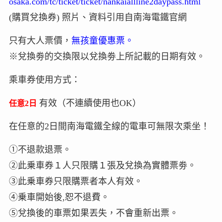
osaka.com/tc/ticket/ticket/nankaiallline2daypass.html
(購買兌換券) 照片、資料引用自南海電鐵官網
只有大人票價，
無孩童優惠票。
※兌換劵的交換限以兌換劵上所記載的日期有效。
乘車券使用方式：
有效（不連續使用也OK）
任意2日
在任意的2日間南海電鐵全線的電車可無限次乘坐！
①不退款退票。
②此乗車券１人只限購１張及兌換為實體票劵。
③此乗車券只限購票者本人有效。
④乗車開始後,恕不退費。
⑤兌換後的車票如果丟失，不會重新出票。