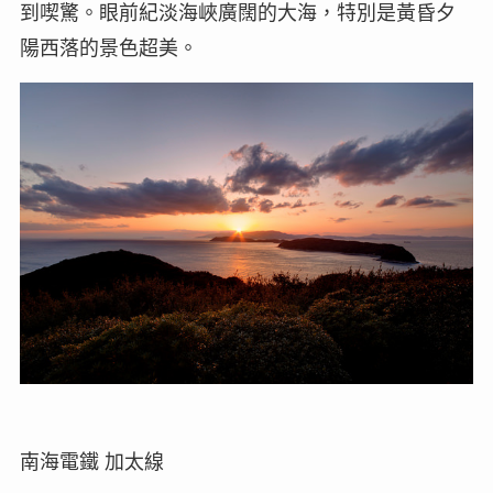
到喫驚。眼前紀淡海峽廣闊的大海，特別是黃昏夕
陽西落的景色超美。
南海電鐵 加太線