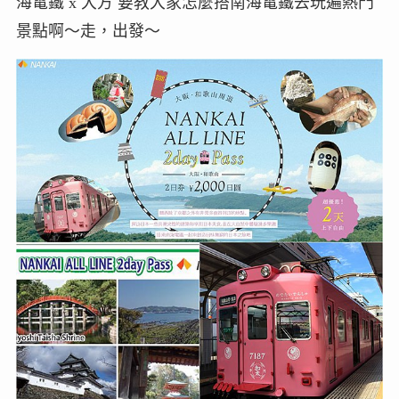
海電鐵 x 大方 要教大家怎麼搭南海電鐵去玩遍熱門
景點啊～走，出發～