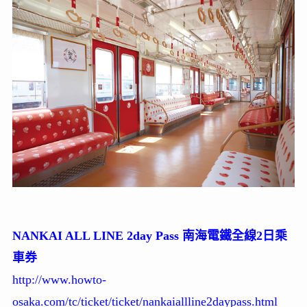
NANKAI ALL LINE 2day Pass 南海電鐵全線2日乘
車券
http://www.howto-
osaka.com/tc/ticket/ticket/nankaiallline2daypass.html