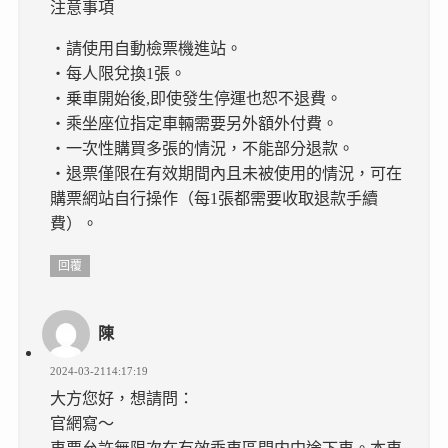
注意事項
・請使用自動檢票機進站。
・每人限兌換1張。
・乗車開始後,即使發生停運也恕不退費。
・乘坐座位指定車輛需要另外額外付費。
・一次性購買多張的情況，不能部分退款。
・退票僅限在有效期間內且未被使用的情況，可在
購票網站自行操作（每1張都需要收取退款手續
費）。
回覆
陳
2024-03-2114:17:19
大方您好，想請問：
官網寫～