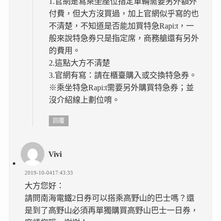
1.官網是寫乘坐座位指定車輛需要另外額外
付費，但大方沒買過，加上官網似乎寫的也
不清楚，不知道是否能加買特急Rapi:t，一
般來說特急券只是指定席，商務艙還有另外
的費用。
2.這點大方不清楚
3.官網有寫：請在櫃臺購入或交換特急券。
※乘坐特急Rapi:t需要另外購買特急券；並
沒介紹線上劃位唷。
回覆
Vivi
2019-10-0417:43:33
大方您好：
請問南海電鐵2日券可以搭乘高野山的巴士嗎？還
是到了高野山必須再單獨購買高野山巴士一日券，