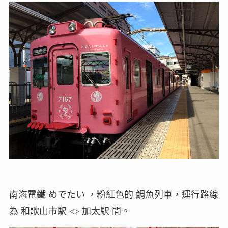
南海電鐵 めでたい ，粉紅色的 鯛魚列車，運行路線
為 和歌山市駅 <> 加太駅 間。