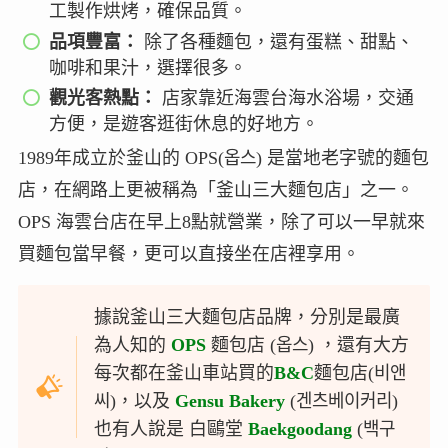
工製作烘烤，確保品質。
品項豐富：
除了各種麵包，還有蛋糕、甜點、
咖啡和果汁，選擇很多。
觀光客熱點：
店家靠近海雲台海水浴場，交通
方便，是遊客逛街休息的好地方。
1989年成立於釜山的 OPS(옵스) 是當地老字號的麵包
店，在網路上更被稱為「釜山三大麵包店」之一。
OPS 海雲台店在早上8點就營業，除了可以一早就來
買麵包當早餐，更可以直接坐在店裡享用。
據說釜山三大麵包店品牌，分別是最廣
為人知的
OPS
麵包店 (옵스) ，還有大方
每次都在釜山車站買的
B&C
麵包店(비앤
씨)，以及
Gensu Bakery
(겐츠베이커리)
也有人說是 白鷗堂
Baekgoodang
(백구