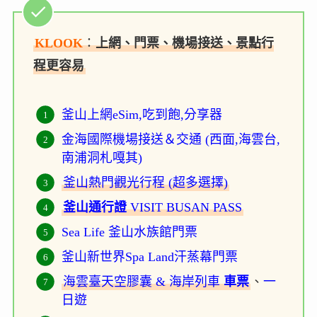
KLOOK
：
上網、門票、機場接送、景點行
程更容易
釜山上網eSim,吃到飽,分享器
金海國際機場接送＆交通 (西面,海雲台,
南浦洞札嘎其)
釜山熱門觀光行程 (超多選擇)
釜山通行證
VISIT BUSAN PASS
Sea Life 釜山水族館門票
釜山新世界Spa Land汗蒸幕門票
海雲臺天空膠囊 & 海岸列車
車票
、
一
日遊