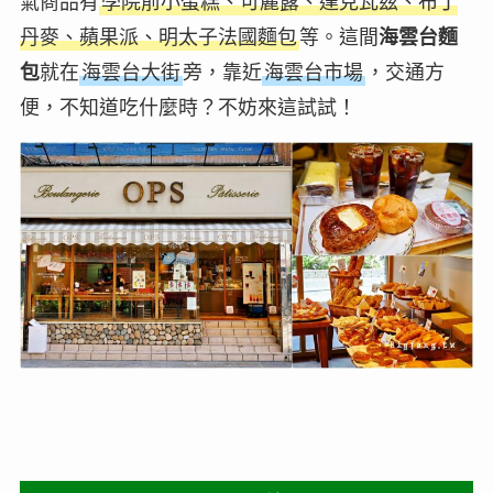
氣商品有
學院前小蛋糕、可麗露、達克瓦茲、布丁
丹麥、蘋果派、明太子法國麵包
等。這間
海雲台麵
包
就在
海雲台大街
旁，靠近
海雲台市場
，交通方
便，不知道吃什麼時？不妨來這試試！