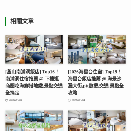
相關文章
[釜山南浦洞飯店] Top16！
[2026海雲台住宿] Top19！
南浦洞住宿推薦 @ 下樓逛
海雲台飯店推薦 @ 海景沙
商圈吃海鮮搭地鐵,景點交通
灘大街,ptt熱搜,交通,景點全
全搞定
攻略
2026-03-04
2026-03-04