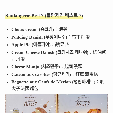
Boulangerie Best 7 (블랑제리 베스트 7)
Choux cream (슈크림)
：泡芙
Pudding Danish (푸딩데니쉬)
：布丁丹麥
Apple Pie (애플파이)
：蘋果派
Cream Cheese Danish (크림치즈 데니쉬)
：奶油起
司丹麥
Cheese Manju (치즈만주)
：起司饅頭
Gâteau aux carottes (당근케익)
：紅蘿蔔蛋糕
Baguette aux Oeufs de Merlan (명란바게트)
：明
太子法國麵包