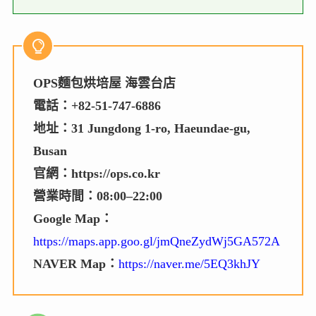
OPS麵包烘培屋 海雲台店
電話：+82-51-747-6886
地址：31 Jungdong 1-ro, Haeundae-gu,
Busan
官網：https://ops.co.kr
營業時間：08:00–22:00
Google Map：
https://maps.app.goo.gl/jmQneZydWj5GA572A
NAVER Map：
https://naver.me/5EQ3khJY