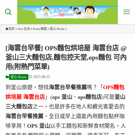
首頁
Asia 亞洲
Korea-韓國
釜山 Busan
[海雲台早餐] OPS麵包烘培屋 海雲台店 @
釜山三大麵包店,麵包控天堂,ops麵包 可內
用(附熱門菜單)
2025-08-25
釜山 Busan
到釜山旅遊，想找
海雲台早餐推薦
嗎？「
OPS麵包
烘培屋 海雲台店
」(
ops 釜山
、
ops麵包店
)可是
釜山
三大麵包店
之一，也是許多在地人和觀光客愛去的
海雲台早餐推薦
，全日或早上還能內用麵包點杯咖
啡享用！
OPS 釜山
以手工麵包和新鮮食材聞名，人