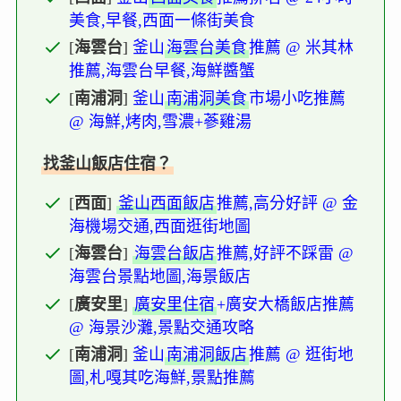
美食,早餐,西面一條街美食
[
海雲台
]
釜山
海雲台美食
推薦 @ 米其林
推薦,海雲台早餐,海鮮醬蟹
[
南浦洞
]
釜山
南浦洞美食
市場小吃推薦
@ 海鮮,烤肉,雪濃+蔘雞湯
找釜山飯店住宿？
[
西面
]
釜山西面飯店
推薦,高分好評 @ 金
海機場交通,西面逛街地圖
[
海雲台
]
海雲台飯店
推薦,好評不踩雷 @
海雲台景點地圖,海景飯店
[
廣安里
]
廣安里住宿
+廣安大橋飯店推薦
@ 海景沙灘,景點交通攻略
[
南浦洞
]
釜山
南浦洞飯店
推薦 @ 逛街地
圖,札嘎其吃海鮮,景點推薦