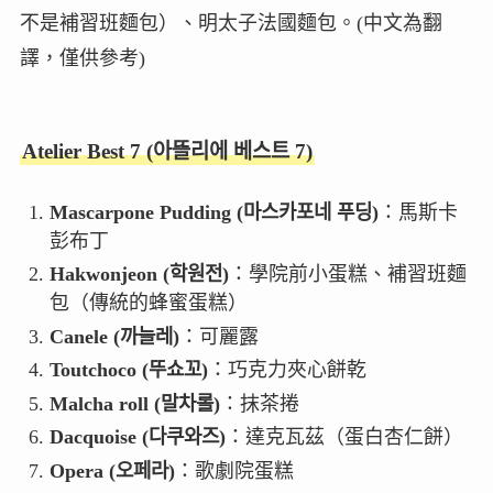
不是補習班麵包）、明太子法國麵包。(中文為翻
譯，僅供參考)
Atelier Best 7 (아뜰리에 베스트 7)
Mascarpone Pudding (마스카포네 푸딩)
：馬斯卡
彭布丁
Hakwonjeon (학원전)
：學院前小蛋糕、補習班麵
包（傳統的蜂蜜蛋糕）
Canele (까늘레)
：可麗露
Toutchoco (뚜쇼꼬)
：巧克力夾心餅乾
Malcha roll (말차롤)
：抹茶捲
Dacquoise (다쿠와즈)
：達克瓦茲（蛋白杏仁餅）
Opera (오페라)
：歌劇院蛋糕