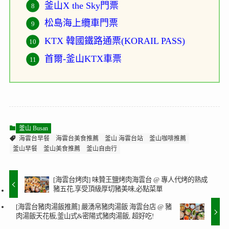
釜山X the Sky門票
松島海上纜車門票
KTX 韓國鐵路通票(KORAIL PASS)
首爾-釜山KTX車票
釜山 Busan
海雲台早餐
海雲台美食推薦
釜山 海雲台站
釜山咖啡推薦
釜山早餐
釜山美食推薦
釜山自由行
[海雲台烤肉] 味贊王鹽烤肉海雲台 @ 專人代烤的熟成
豬五花,享受頂級厚切豬美味,必點菜單
[海雲台豬肉湯飯推薦] 嚴湧帛豬肉湯飯 海雲台店 @ 豬
肉湯飯天花板,釜山式&密陽式豬肉湯飯, 超好吃!