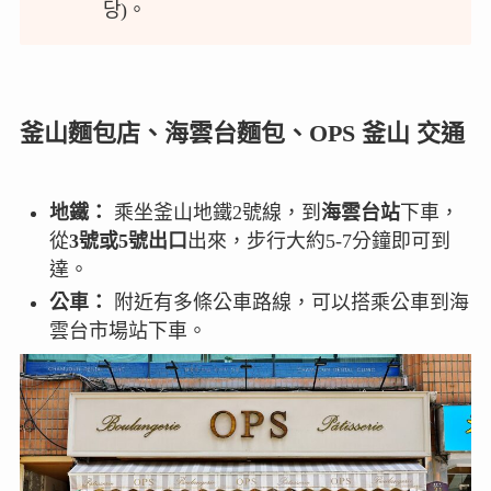
당)。
釜山麵包店、海雲台麵包、OPS 釜山 交通
地鐵：
乘坐釜山地鐵2號線，到
海雲台站
下車，
從
3號或5號出口
出來，步行大約5-7分鐘即可到
達。
公車：
附近有多條公車路線，可以搭乘公車到海
雲台市場站下車。