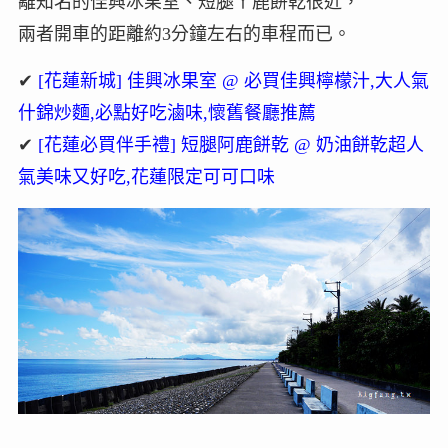
離知名的佳興冰果室、短腿ㄚ鹿餅乾很近，
兩者開車的距離約3分鐘左右的車程而已。
✔
[花蓮新城] 佳興冰果室 @ 必買佳興檸檬汁,大人氣
什錦炒麵,必點好吃滷味,懷舊餐廳推薦
✔
[花蓮必買伴手禮] 短腿阿鹿餅乾 @ 奶油餅乾超人
氣美味又好吃,花蓮限定可可口味