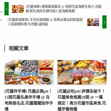
[花蓮海鮮] 噶瑪蘭海產店 @ 現撈生猛海鮮生魚片,活龍
蝦,新社海岸石梯坪超人氣海鮮推薦
[花蓮新城美食] 半天紅麻辣館 @ 佳興冰果店斜對面超
人氣麻辣料理,牛肉麵,滷肉飯
相關文章
[花蓮伴手禮] 花蓮必買ptt！
[花蓮必吃ptt] 評價全破千！
13間花蓮名產伴手禮 @ 在
花蓮美食推薦28間 @ 一篇
地熱推名店,花蓮隱藏版伴手
搞定！高分花蓮市區美食,花
禮
蓮早餐晚餐