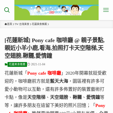
首頁
TW 台灣美食
花蓮美食推薦
[花蓮新城] Pony cafe 咖啡廳 @ 親子景點,
親近小羊小鹿,看海,拍照打卡天空階梯,天
空翅膀,鞦韆,愛情鐘
2021-11-04
花蓮美食推薦
花蓮新城「
Pony cafe 咖啡廳
」2020年開幕就挺受歡
迎的，咖啡廳前方就是
藍天大海
，園區裡有許多可
愛小動物可以互動，還有許多佈置好的裝置藝術打
卡點，像是
天空階梯
、
天空翅膀
、
鞦韆
、
愛情鐘
等
等，讓許多朋友在這留下美好的照片回憶；「
Pony