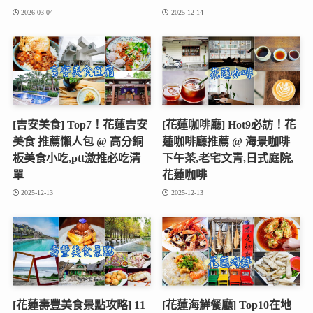
2026-03-04
2025-12-14
[吉安美食] Top7！花蓮吉安
[花蓮咖啡廳] Hot9必訪！花
美食 推薦懶人包 @ 高分銅
蓮咖啡廳推薦 @ 海景咖啡
板美食小吃,ptt激推必吃清
下午茶,老宅文青,日式庭院,
單
花蓮咖啡
2025-12-13
2025-12-13
[花蓮壽豐美食景點攻略] 11
[花蓮海鮮餐廳] Top10在地