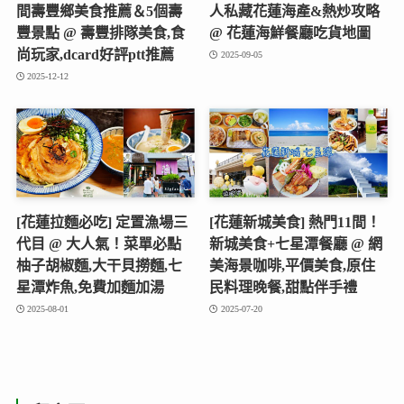
間壽豐鄉美食推薦＆5個壽
人私藏花蓮海產&熱炒攻略
豐景點 @ 壽豐排隊美食,食
@ 花蓮海鮮餐廳吃貨地圖
尚玩家,dcard好評ptt推薦
2025-09-05
2025-12-12
[花蓮拉麵必吃] 定置漁場三
[花蓮新城美食] 熱門11間！
代目 @ 大人氣！菜單必點
新城美食+七星潭餐廳 @ 網
柚子胡椒麵,大干貝撈麵,七
美海景咖啡,平價美食,原住
星潭炸魚,免費加麵加湯
民料理晚餐,甜點伴手禮
2025-08-01
2025-07-20