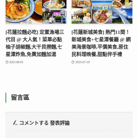
[花蓮拉麵必吃] 定置漁場三
[花蓮新城美食] 熱門11間！
代目 @ 大人氣！菜單必點
新城美食+七星潭餐廳 @ 網
柚子胡椒麵,大干貝撈麵,七
美海景咖啡,平價美食,原住
星潭炸魚,免費加麵加湯
民料理晚餐,甜點伴手禮
2025-08-01
2025-07-20
留言區
コメントする
發表評論