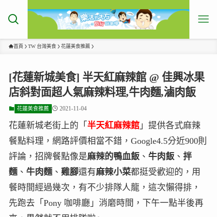
首頁
TW 台灣美食
花蓮美食推薦
[花蓮新城美食] 半天紅麻辣館 @ 佳興冰果
店斜對面超人氣麻辣料理,牛肉麵,滷肉飯
2021-11-04
花蓮美食推薦
花蓮新城老街上的「
半天紅麻辣館
」提供各式麻辣
餐點料理，網路評價相當不錯，Google4.5分近900則
評論，招牌餐點像是
麻辣的鴨血飯
、
牛肉飯
、
拌
麵
、
牛肉麵
、
雞腳
還有
麻辣小菜
都挺受歡迎的，用
餐時間經過幾次，有不少排隊人龍，這次懶得排，
先跑去「Pony 咖啡廳」消磨時間，下午一點半後再