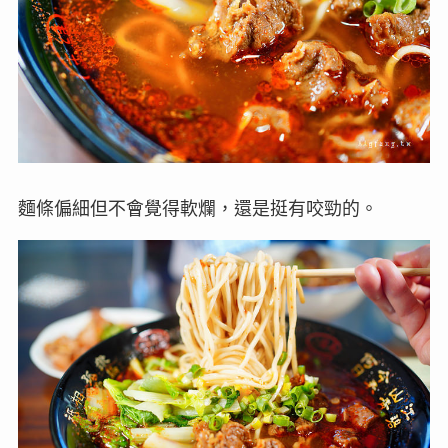
麵條偏細但不會覺得軟爛，還是挺有咬勁的。