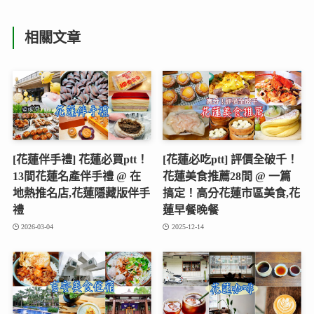
相關文章
[花蓮伴手禮] 花蓮必買ptt！
[花蓮必吃ptt] 評價全破千！
13間花蓮名產伴手禮 @ 在
花蓮美食推薦28間 @ 一篇
地熱推名店,花蓮隱藏版伴手
搞定！高分花蓮市區美食,花
禮
蓮早餐晚餐
2026-03-04
2025-12-14