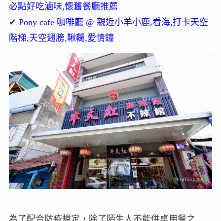
必點好吃滷味,懷舊餐廳推薦
✔
Pony cafe 咖啡廳 @ 親近小羊小鹿,看海,打卡天空
階梯,天空翅膀,鞦韆,愛情鐘
為了配合防疫規定，除了陌生人不能併桌用餐之