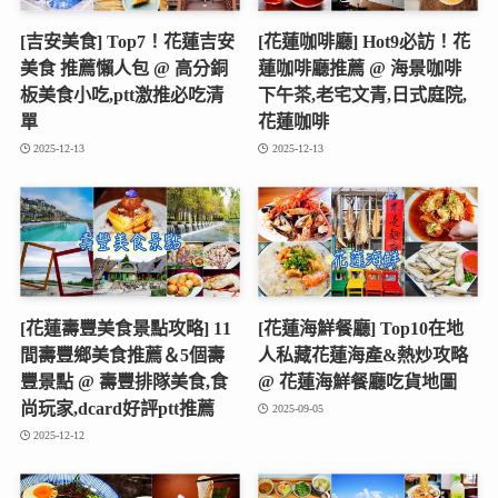
[吉安美食] Top7！花蓮吉安
[花蓮咖啡廳] Hot9必訪！花
美食 推薦懶人包 @ 高分銅
蓮咖啡廳推薦 @ 海景咖啡
板美食小吃,ptt激推必吃清
下午茶,老宅文青,日式庭院,
單
花蓮咖啡
2025-12-13
2025-12-13
[花蓮壽豐美食景點攻略] 11
[花蓮海鮮餐廳] Top10在地
間壽豐鄉美食推薦＆5個壽
人私藏花蓮海產&熱炒攻略
豐景點 @ 壽豐排隊美食,食
@ 花蓮海鮮餐廳吃貨地圖
尚玩家,dcard好評ptt推薦
2025-09-05
2025-12-12