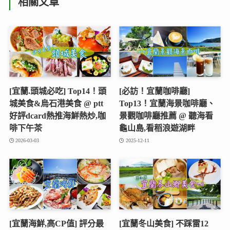
相關文章
[宜蘭.頭城必吃] Top14！頭
[必訪！宜蘭咖啡廳]
城美食&烏石港美食 @ ptt
Top13！宜蘭海景咖啡廳、
好評dcard熱推海鮮熱炒,咖
景觀咖啡廳推薦 @ 聽海看
啡下午茶
龜山島,看稻浪遊湖畔
2026-03-03
2025-12-11
[宜蘭海鮮,高CP值] 評分最
[宜蘭冬山美食] 不踩雷12