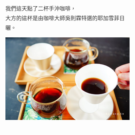
我們這天點了二杯手沖咖啡，
大方的這杯是由咖啡大師吳則霖特選的耶加雪菲日
曬。