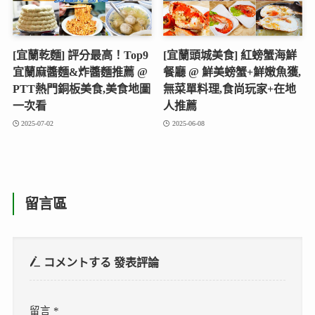
[宜蘭乾麵] 評分最高！Top9
[宜蘭頭城美食] 紅螃蟹海鮮
宜蘭麻醬麵&炸醬麵推薦 @
餐廳 @ 鮮美螃蟹+鮮嫩魚獲,
PTT熱門銅板美食,美食地圖
無菜單料理,食尚玩家+在地
一次看
人推薦
2025-07-02
2025-06-08
留言區
コメントする
發表評論
留言
*