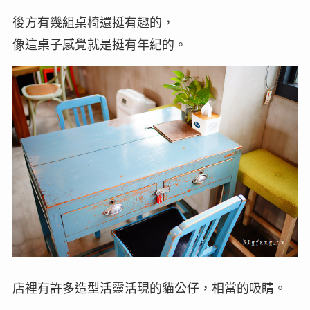
後方有幾組桌椅還挺有趣的，
像這桌子感覺就是挺有年紀的。
店裡有許多造型活靈活現的貓公仔，相當的吸睛。