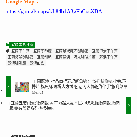
Google Map：
https://goo.gl/maps/kL84b1A3gFbCxsXBA
宜蘭美食推薦
宜蘭下午茶
宜蘭咖啡廳
宜蘭景觀庭園咖啡廳
宜蘭海景下午茶
宜蘭海景咖啡廳
宜蘭甜點
宜蘭蘇澳
海景咖啡推薦
蘇澳下午茶
蘇澳咖啡廳
蘇澳甜點
[宜蘭蘇澳] 桂昌商行豪記魷魚絲 @ 激推魷魚絲,小卷,飛
捲片,旗魚酥,現場大方試吃,巷內人氣乾貨伴手禮(附菜單
Menu)
[宜蘭五結] 鴨寶鴨肉飯 @ 在地超人氣平民小吃,激推鴨肉飯,鴨肉
臟,還有當歸系列也很美味