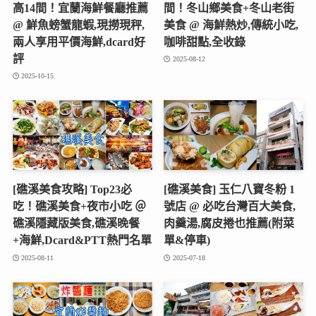
高14間！宜蘭海鮮餐廳推薦
間！冬山鄉美食+冬山老街
@ 鮮魚螃蟹龍蝦,現撈現秤,
美食 @ 海鮮熱炒,傳統小吃,
兩人享用平價海鮮,dcard好
咖啡甜點,全收錄
評
2025-08-12
2025-10-15
[礁溪美食攻略] Top23必
[礁溪美食] 玉仁八寶冬粉 1
吃！礁溪美食+夜市小吃 ＠
號店 @ 必吃台灣百大美食,
礁溪隱藏版美食,礁溪晚餐
肉羹湯,腐皮捲也推薦(附菜
+海鮮,Dcard&PTT熱門名單
單&停車)
2025-08-11
2025-07-18