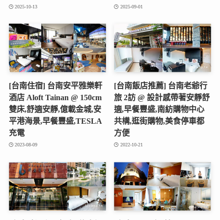
2025-10-13
2025-09-01
[台南住宿] 台南安平雅樂軒
[台南飯店推薦] 台南老爺行
酒店 Aloft Tainan @ 150cm
旅 2訪 @ 設計感帶著安靜舒
雙床,舒適安靜,億載金城,安
適,早餐豐盛,南紡購物中心
平港海景,早餐豐盛,TESLA
共構,逛街購物,美食停車都
充電
方便
2023-08-09
2022-10-21