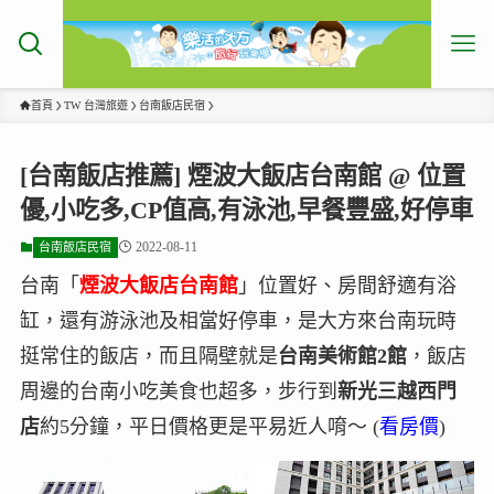
首頁
TW 台灣旅遊
台南飯店民宿
[台南飯店推薦] 煙波大飯店台南館 @ 位置
優,小吃多,CP值高,有泳池,早餐豐盛,好停車
2022-08-11
台南飯店民宿
台南「
煙波大飯店台南館
」位置好、房間舒適有浴
缸，還有游泳池及相當好停車，是大方來台南玩時
挺常住的飯店，而且隔壁就是
台南美術館2館
，飯店
周邊的台南小吃美食也超多，步行到
新光三越西門
店
約5分鐘，平日價格更是平易近人唷～ (
看房價
)