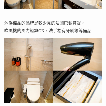
沐浴備品的品牌是較少見的法國巴藜寶媞，
吹風機的風力還算OK，洗手枱有牙刷等等備品。