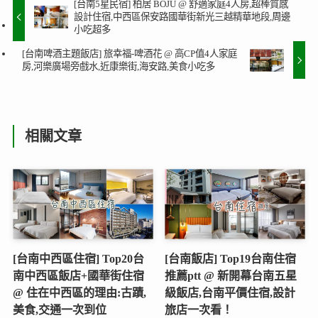
[台南5星民宿] 柏居 BOJU @ 舒適家庭4人房,超棒質感
設計住宿,中西區保安路國華街新光三越精華地段,周邊
小吃超多
[台南啤酒主題飯店] 旅幸福-啤酒花 @ 高CP值4人家庭
房,河樂廣場旁戲水,近康樂街,海安路,美食小吃多
相關文章
[台南中西區住宿] Top20台
[台南飯店] Top19台南住宿
南中西區飯店+國華街住宿
推薦ptt @ 新開幕台南五星
@ 住在中西區的理由:古蹟,
級飯店,台南平價住宿,設計
美食,交通一次到位
旅店一次看！