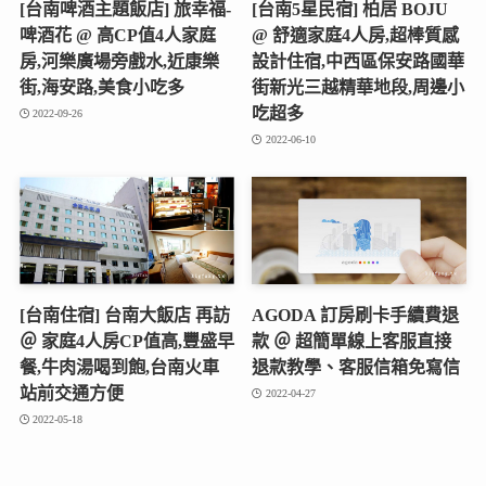
[台南啤酒主題飯店] 旅幸福-
[台南5星民宿] 柏居 BOJU
啤酒花 @ 高CP值4人家庭
@ 舒適家庭4人房,超棒質感
房,河樂廣場旁戲水,近康樂
設計住宿,中西區保安路國華
街,海安路,美食小吃多
街新光三越精華地段,周邊小
吃超多
2022-09-26
2022-06-10
[台南住宿] 台南大飯店 再訪
AGODA 訂房刷卡手續費退
＠ 家庭4人房CP值高,豐盛早
款 ＠ 超簡單線上客服直接
餐,牛肉湯喝到飽,台南火車
退款教學、客服信箱免寫信
站前交通方便
2022-04-27
2022-05-18