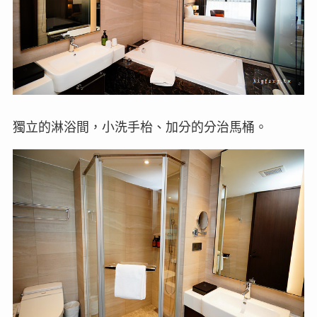
獨立的淋浴間，小洗手枱、加分的分治馬桶。