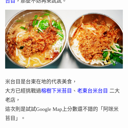
台目
，那麼不妨再來試試。
米台目是台東在地的代表美食，
大方已經挑戰過
榕樹下米苔目
、
老東台米台目
二大
老店，
這次則是試試Google Map上分數還不錯的「阿咪米
苔目」。