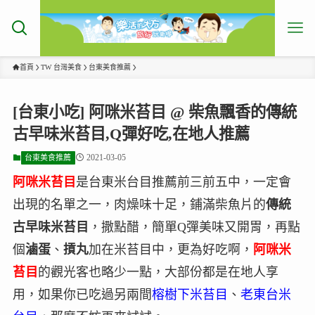
首頁
TW 台灣美食
台東美食推薦
[台東小吃] 阿咪米苔目 @ 柴魚飄香的傳統
古早味米苔目,Q彈好吃,在地人推薦
2021-03-05
台東美食推薦
阿咪米苔目
是台東米台目推薦前三前五中，一定會
出現的名單之一，肉燥味十足，鋪滿柴魚片的
傳統
古早味米苔目
，撒點醋，簡單Q彈美味又開胃，再點
個
滷蛋
、
摃丸
加在米苔目中，更為好吃啊，
阿咪米
苔目
的觀光客也略少一點，大部份都是在地人享
用，如果你已吃過另兩間
榕樹下米苔目
、
老東台米