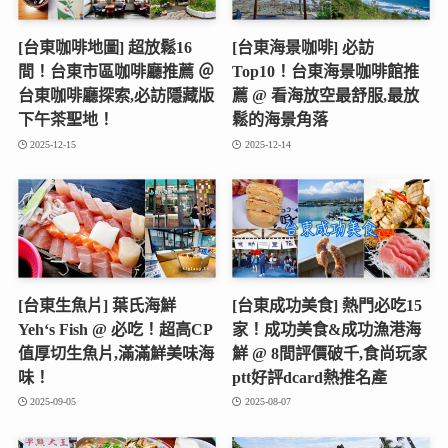
[台東咖啡地圖] 超放鬆16
[台東海景咖啡] 必訪
間！台東市區咖啡廳推薦 ＠
Top10！台東海景咖啡館推
台東咖啡廳探索,必訪隱藏版
薦 @ 看海放空最舒服,最放
下午茶聖地！
鬆的海景角落
2025-12-15
2025-12-14
[台東生魚片] 葉氏海鮮
[台東成功美食] 熱門必吃15
Yeh‘s Fish @ 必吃！超高CP
家！成功美食&成功漁港海
值厚切生魚片,滿滿鮮美味海
鮮 @ 8間評價破千,食尚玩家
味！
ptt好評dcard熱推名產
2025-09-05
2025-08-07