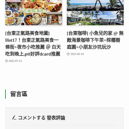
[台東正氣路美食地圖]
[台東咖啡] 小魚兒的家 @ 無
Hot17！台東正氣路美食一
敵海景咖啡下午茶+棕櫚樹
條街+夜市小吃推薦 ＠ 白天
庭園+小朋友沙坑玩沙
吃到晚上,ptt好評dcard推薦
2025-05-10
2025-07-13
留言區
コメントする
發表評論