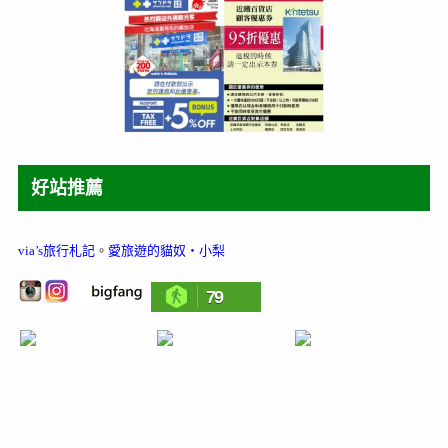
好站推薦
via’s旅行札記
。
愛旅遊的貓奴‧小梨
79