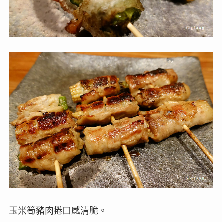
玉米筍豬肉捲口感清脆。