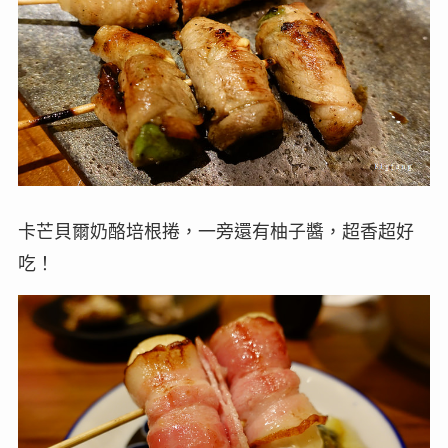
卡芒貝爾奶酪培根捲，一旁還有柚子醬，超香超好
吃！