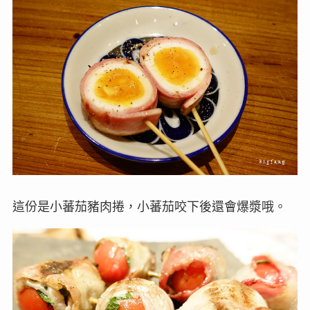
這份是小蕃茄豬肉捲，小蕃茄咬下後還會爆漿哦。