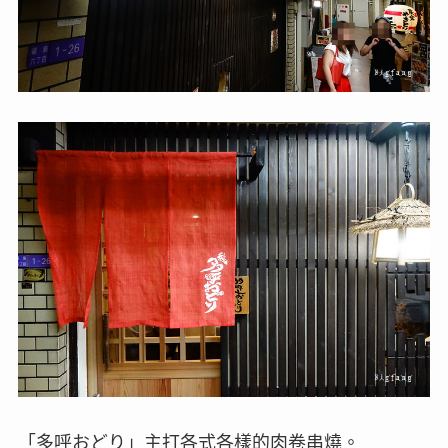
「多呼おどり」主打各式各樣的肉卷串燒。