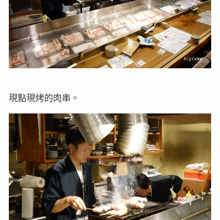
現點現烤的肉串。