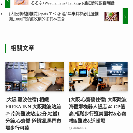
るるぶ+Weathernews+Tenki.jp (楓紅情報銀杏時間)
[大阪炸豬排推薦] epais エペ @ 連3年米其林必比登推
薦,1000円就能吃到的米其林美食
相關文章
[大阪.難波住宿] 相鐵
[大阪.心齋橋住宿] 大阪難波
FRESA INN 大阪難波站前
海茵娜機器人飯店 @ CP值
@ 南海難波站走2分,地鐵1
高,輕鬆步行逛美國村&心齋
分鐘,心齋橋,道頓堀,黑門市
橋&難波&道頓堀
場步行可達
2026-02-14