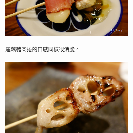
蓮藕豬肉捲的口感同樣很清脆。