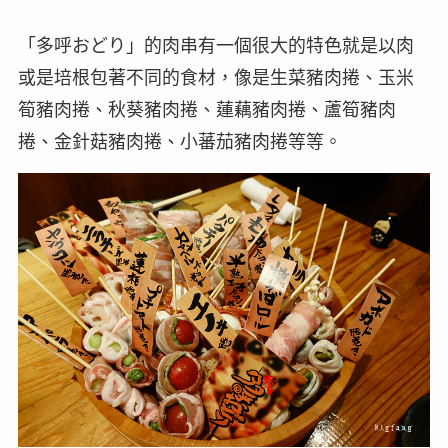
「多呼おどり」的肉串有一個很大的特色就是以肉
或是培根包著不同的食材，像是生菜豬肉捲、玉米
筍豬肉捲、秋葵豬肉捲、蓮藕豬肉捲、蘆筍豬肉
捲、金針菇豬肉捲、小蕃茄豬肉捲等等。