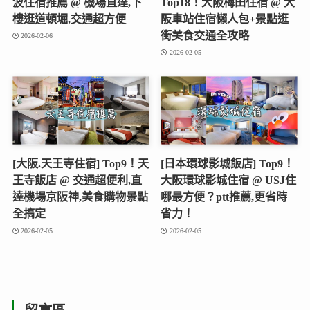
波住宿推薦 @ 機場直達,下
Top18！大阪梅田住宿 @ 大
樓逛道頓堀,交通超方便
阪車站住宿懶人包+景點逛
街美食交通全攻略
2026-02-06
2026-02-05
[大阪.天王寺住宿] Top9！天
[日本環球影城飯店] Top9！
王寺飯店 @ 交通超便利,直
大阪環球影城住宿 @ USJ住
達機場京阪神,美食購物景點
哪最方便？ptt推薦,更省時
全搞定
省力！
2026-02-05
2026-02-05