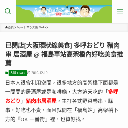
首頁
Japan 日本
大阪 Osaka
已閉店[大阪環狀線美食] 多呼おどり 豬肉
串 居酒屋 @ 福島車站高架橋內好吃美食推
薦
2019-12-19
大阪 Osaka
日本人很會利用空間，很多地方的高架橋下面都是
一間間的居酒屋或是咖啡廳，大方這天吃的「
多呼
おどり
」
豬肉串居酒屋
，主打各式野菜卷串、豚
串，好吃也不貴，而且就開在「福島站」高架橋下
方的『OK 一番街』裡，也算好找。