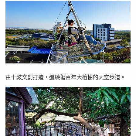
由十鼓文創打造，盤繞著百年大榕樹的天空步道。