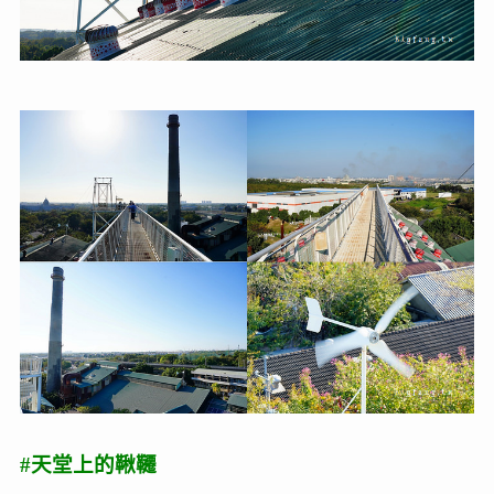
#天堂上的鞦韆