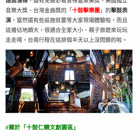
煙囪滑梯
，還有免費必看曾得葛萊美獎、美國獨立
音樂大獎、台灣金曲獎的「
十鼓擊樂團
」的
擊鼓表
演
，當然還有些設施就要等大家現場體驗啦，而且
這邊佔地頗大，很適合全家大小、親子旅遊來玩玩
走走唷，台南行程在這排個半天以上沒問題的啦。
#關於「十鼓仁糖文創園區」