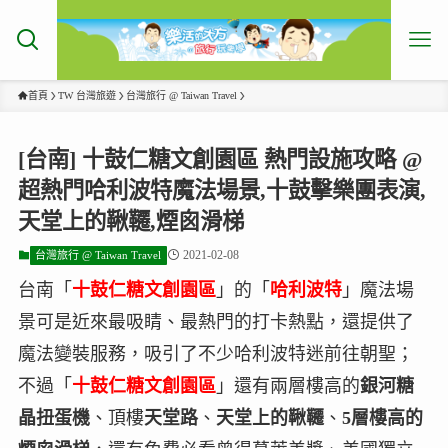
首頁
TW 台灣旅遊
台灣旅行 @ Taiwan Travel
[台南] 十鼓仁糖文創園區 熱門設施攻略 @
超熱門哈利波特魔法場景,十鼓擊樂團表演,
天堂上的鞦韆,煙囪滑梯
2021-02-08
台灣旅行 @ Taiwan Travel
台南「
十鼓仁糖文創園區
」的「
哈利波特
」魔法場
景可是近來最吸睛、最熱門的打卡熱點，還提供了
魔法變裝服務，吸引了不少哈利波特迷前往朝聖；
不過「
十鼓仁糖文創園區
」還有兩層樓高的
銀河糖
晶扭蛋機
、頂樓
天堂路
、
天堂上的鞦韆
、
5層樓高的