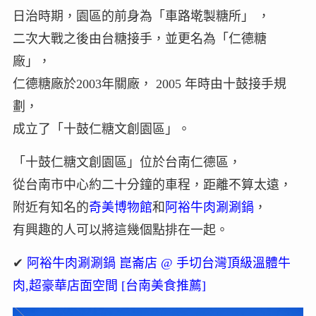
日治時期，園區的前身為「車路墘製糖所」 ，
二次大戰之後由台糖接手，並更名為「仁德糖
廠」，
仁德糖廠於2003年關廠， 2005 年時由十鼓接手規
劃，
成立了「十鼓仁糖文創園區」。
「十鼓仁糖文創園區」位於台南仁德區，
從台南市中心約二十分鐘的車程，距離不算太遠，
附近有知名的
奇美博物館
和
阿裕牛肉涮涮鍋
，
有興趣的人可以將這幾個點排在一起。
✔
阿裕牛肉涮涮鍋 崑崙店 @ 手切台灣頂級溫體牛
肉,超豪華店面空間 [台南美食推薦]