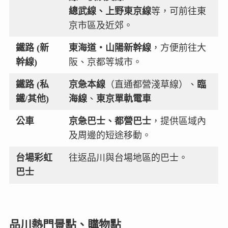
總武線、上野東京線
等，可前往東
京市區及近郊。
鐵路 (新
東海道・山陽新幹線
，方便前往大
幹線)
阪、京都等城市。
鐵路 (私
京急本線
（直通都營淺草線）、
臨
鐵/其他)
海線
、
東京單軌電車
公車
京急巴士、都營巴士
，提供區域內
及周邊的短途移動。
台場彩虹
往返品川與台場地區的巴士。
巴士
品川熱門景點、購物點