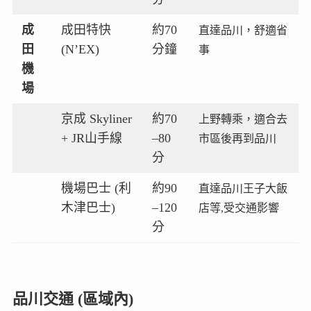
成
成田特快
約70
直達品川，舒適省
田
(N’EX)
分鐘
事
機
場
京成 Skyliner
約70
上野轉乘，適合去
+ JR山手線
–80
市區後再到品川
分
機場巴士 (利
約90
直達品川王子大飯
木津巴士)
–120
店等,受交通影響
分
品川交通 (區域內)