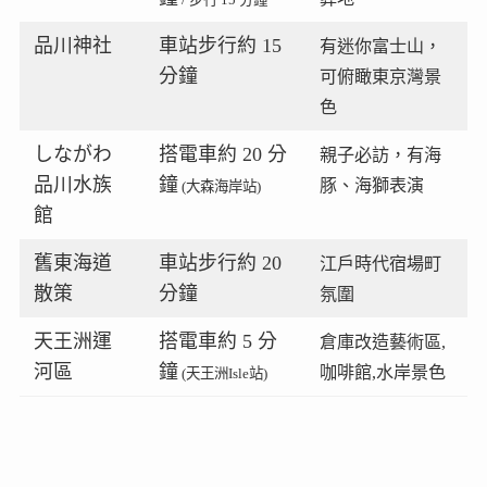
品川神社
車站步行約 15
有迷你富士山，
分鐘
可俯瞰東京灣景
色
しながわ
搭電車約 20 分
親子必訪，有海
品川水族
鐘
豚、海獅表演
(大森海岸站)
館
舊東海道
車站步行約 20
江戶時代宿場町
散策
分鐘
氛圍
天王洲運
搭電車約 5 分
倉庫改造藝術區,
河區
鐘
咖啡館,水岸景色
(天王洲Isle站)