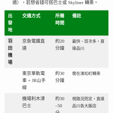
適），若想省錢可搭巴士或 Skyliner 轉乘。
出
交通方式
所需
備註
發
時間
地
羽
京急電鐵直
約20
最快、班次多，直
田
達
分鐘
達品川
機
場
東京單軌電
約30
需在濱松町轉乘
車 + JR山手
分鐘
線
機場利木津
約30
視路況而定，直達
巴士
–50
品川各大飯店
分