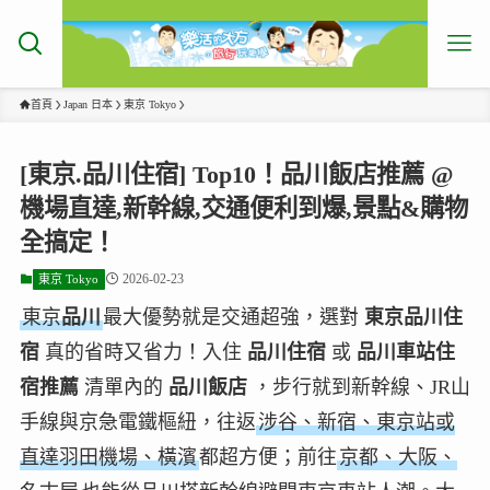
首頁
Japan 日本
東京 Tokyo
[東京.品川住宿] Top10！品川飯店推薦 @
機場直達,新幹線,交通便利到爆,景點&購物
全搞定！
2026-02-23
東京 Tokyo
東京
品川
最大優勢就是交通超強，選對
東京品川住
宿
真的省時又省力！入住
品川住宿
或
品川車站住
宿推薦
清單內的
品川飯店
，步行就到新幹線、JR山
手線與京急電鐵樞紐，往返
涉谷、新宿、東京站或
直達羽田機場、橫濱
都超方便；前往
京都、大阪、