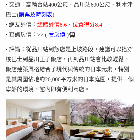
• 交通：高輪台站400公尺、品川站600公尺、利木津
巴士(
購票及時刻表
)
• 網友評價：
總體評價8.6、位置得分8.4
• 查詢房價：>> (
看房價
)
• 評論：從品川站到飯店是上坡路段，建議可以搭穿
梭巴士到品川王子飯店，再到品川站會比較輕鬆。
飯店建築風格結合了現代與傳統的日本元素，特別
是其周圍佔地約20,000平方米的日本庭園，提供一個
寧靜的環境。館內即有便利商店。