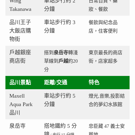
Wing
車站步行約 2
日常百貨、藥
Takanawa
分鐘
妝、餐飲
品川王子
車站步行約 3
餐飲與紀念品
大飯店購
分鐘
店，住客便利
物街
戶越銀座
搭到
泉岳寺
轉淺
東京最長的商店
商店街
草線到
戶越
約20
街，店家超多
分
品川景點
距離/交通
特色
Maxell
車站步行約 5
燈光,音樂,投影結
Aqua Park
分鐘
合的夢幻水族館
品川
泉岳寺
搭地鐵約 5 分
忠臣藏 47 義士安
鐘
葬地
/ 步行 15 分鐘