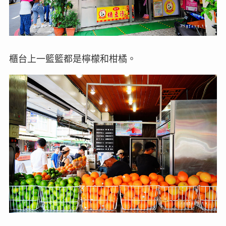
櫃台上一籃籃都是檸檬和柑橘。