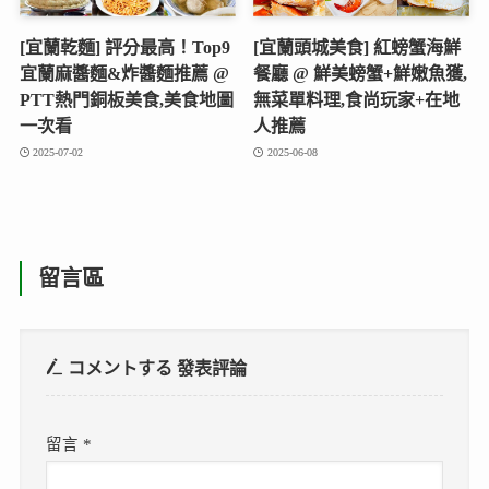
[宜蘭乾麵] 評分最高！Top9
[宜蘭頭城美食] 紅螃蟹海鮮
宜蘭麻醬麵&炸醬麵推薦 @
餐廳 @ 鮮美螃蟹+鮮嫩魚獲,
PTT熱門銅板美食,美食地圖
無菜單料理,食尚玩家+在地
一次看
人推薦
2025-07-02
2025-06-08
留言區
コメントする
發表評論
留言
*