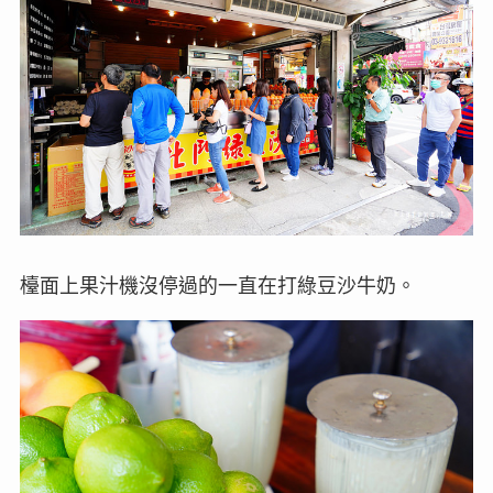
檯面上果汁機沒停過的一直在打綠豆沙牛奶。