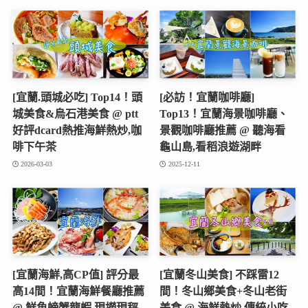
[宜蘭.頭城必吃] Top14！頭
[必訪！宜蘭咖啡廳]
城美食&烏石港美食 @ ptt
Top13！宜蘭海景咖啡廳、
好評dcard熱推海鮮熱炒,咖
景觀咖啡廳推薦 @ 聽海看
啡下午茶
龜山島,看稻浪遊湖畔
2026-03-03
2025-12-11
[宜蘭海鮮,高CP值] 評分最
[宜蘭冬山美食] 不踩雷12
高14間！宜蘭海鮮餐廳推薦
間！冬山鄉美食+冬山老街
@ 鮮魚螃蟹龍蝦,現撈現秤,
美食 @ 海鮮熱炒,傳統小吃,