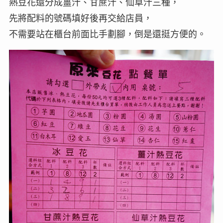
熱豆花還分成薑汁、甘蔗汁、仙草汁三種，
先將配料的號碼填好後再交給店員，
不需要站在櫃台前面比手劃腳，倒是還挺方便的。