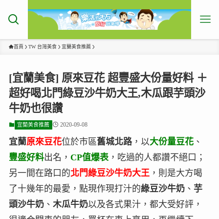
首頁
TW 台灣美食
宜蘭美食推薦
[宜蘭美食] 原來豆花 超豐盛大份量好料 ＋
超好喝北門綠豆沙牛奶大王,木瓜跟芋頭沙
牛奶也很讚
2020-09-08
宜蘭美食推薦
宜蘭
原來豆花
位於市區
舊城北路
，以
大份量豆花
、
豐盛好料
出名，
CP值爆表
，吃過的人都讚不絕口；
另一間在路口的
北門綠豆沙牛奶大王
，則是大方喝
了十幾年的最愛，點現作現打汁的
綠豆沙牛奶
、
芋
頭沙牛奶
、
木瓜牛奶
以及各式果汁，都大受好評，