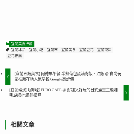
宜蘭美食推薦
宜蘭冰品
宜蘭小吃
宜蘭市
宜蘭美食
宜蘭豆花
宜蘭飲料
豆花推薦
[宜蘭五結美食] 阿德早午餐 半熟荷包蛋滷肉飯、油飯 @ 食尚玩
家推薦在地人氣早餐,Google高評價
[宜蘭礁溪] 咖啡浴 FURO CAFE @ 好趣又好玩的日式澡堂主題咖
啡,店員也很熱情啊
相關文章