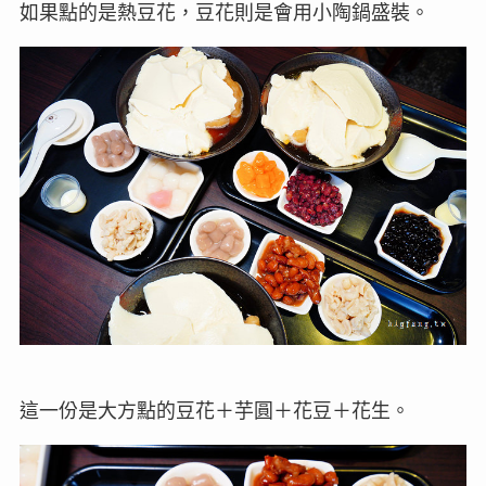
如果點的是熱豆花，豆花則是會用小陶鍋盛裝。
這一份是大方點的豆花＋芋圓＋花豆＋花生。