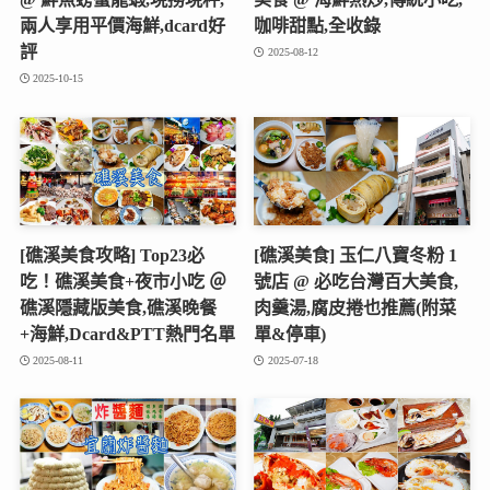
兩人享用平價海鮮,dcard好
咖啡甜點,全收錄
評
2025-08-12
2025-10-15
[礁溪美食攻略] Top23必
[礁溪美食] 玉仁八寶冬粉 1
吃！礁溪美食+夜市小吃 ＠
號店 @ 必吃台灣百大美食,
礁溪隱藏版美食,礁溪晚餐
肉羹湯,腐皮捲也推薦(附菜
+海鮮,Dcard&PTT熱門名單
單&停車)
2025-08-11
2025-07-18