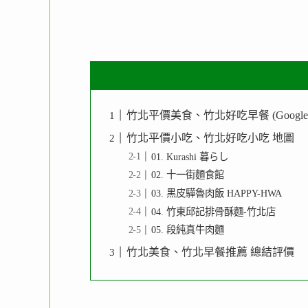
竹北平價美食、竹北好吃早餐 (Googl
竹北平價小吃、竹北好吃小吃 地圖
01. Kurashi 暮らし
02. 十一街麵食館
03. 黑皮驊魯肉飯 HAPPY-HWA
04. 竹東邱記排骨酥麵-竹北店
05. 段純真牛肉麵
竹北美食、竹北早餐推薦 總結評價