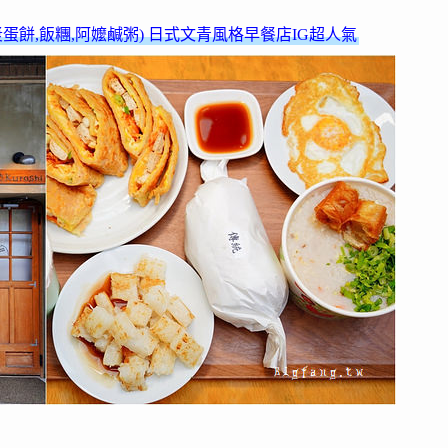
粉漿蛋餅,飯糰,阿嬤鹹粥) 日式文青風格早餐店IG超人氣