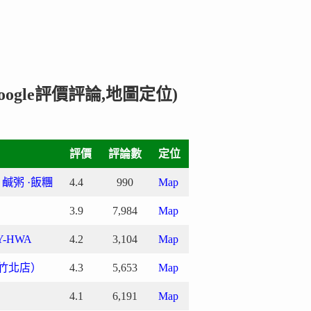
ogle評價評論,地圖定位)
評價
評論數
定位
· 鹹粥 ·飯糰
4.4
990
Map
3.9
7,984
Map
-HWA
4.2
3,104
Map
竹北店）
4.3
5,653
Map
4.1
6,191
Map