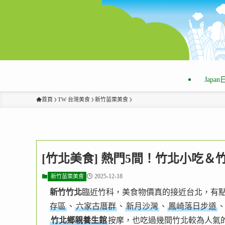
Japa
首頁
TW 台灣美食
新竹苗栗美食
[竹北美食] 熱門5間！竹北小吃＆
2025-12-18
新竹苗栗美食
新竹竹北
臨近竹科，美食物價真的接近台北，有
存區
、
六家古厝群
、
新月沙灣
、
鳳崎落日步道
竹北鄉親養生館
按摩，也吃過幾間竹北較為人氣