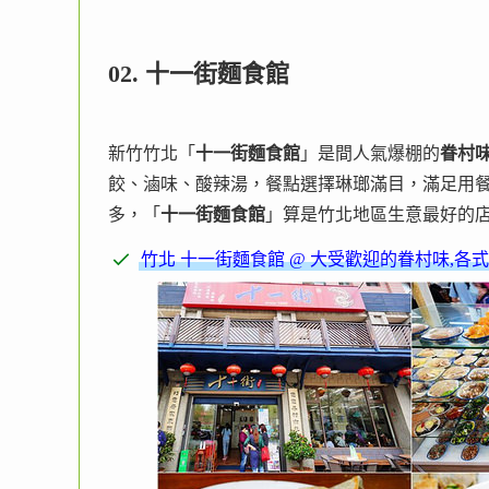
02. 十一街麵食館
新竹竹北「
十一街麵食館
」是間人氣爆棚的
眷村
餃、滷味、酸辣湯，餐點選擇琳瑯滿目，滿足用
多，「
十一街麵食館
」算是竹北地區生意最好的
竹北 十一街麵食館 @ 大受歡迎的眷村味,各式