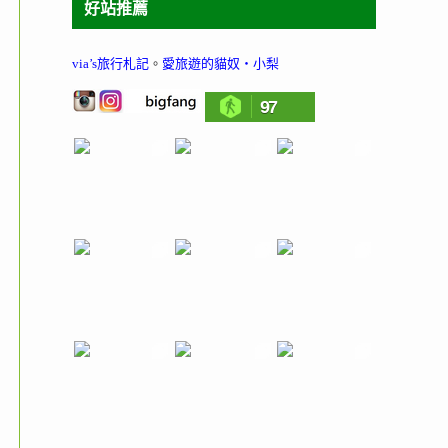
好站推薦
via’s旅行札記
。
愛旅遊的貓奴‧小梨
97