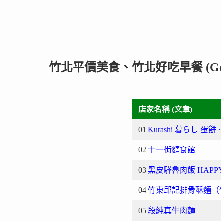
竹北平價美食、竹北好吃早餐 (Go
店家名稱 (文章)
01.
Kurashi 暮らし 蛋餅 
02.
十一街麵食館
03.
黑皮驊魯肉飯 HAPPY
04.
竹東邱記排骨酥麵（
05.
段純真牛肉麵