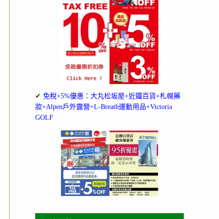
✔
免稅+5%優惠：大丸松坂屋+近鐵百貨+札幌藥
妝+Alpen戶外露營+L-Breath運動用品+Victoria
GOLF