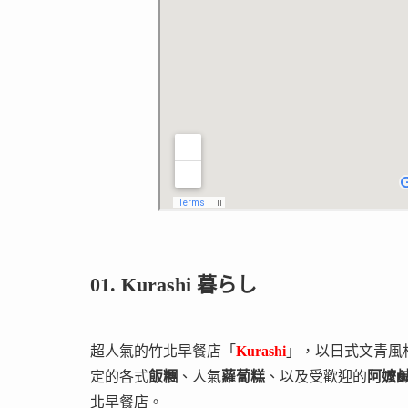
01. Kurashi 暮らし
超人氣的竹北早餐店「
Kurashi
」，以日式文青風
定的各式
飯糰
、人氣
蘿蔔糕
、以及受歡迎的
阿嬤
北早餐店。