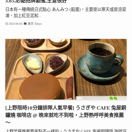
3.65,必點招牌餡蜜,生意很好
日本有一種傳統日式點心 あんみつ (餡蜜)，主要是以寒天或是涼菜
凍，加上紅豆泥和...
2023-06-03
東京 Tokyo
[上野限時10分鐘排隊人氣早餐] うさぎや CAFE 兔屋銅
鑼燒 咖啡店 @ 晚來就吃不到啦，上野熱呼呼美食推薦
～
上野早餐推薦要來點不一樣的，うさぎや CAFE 兔屋銅鑼燒 咖啡店