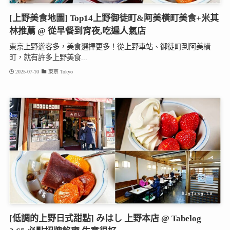
[上野美食地圖] Top14上野御徒町&阿美橫町美食+米其
林推薦 @ 從早餐到宵夜,吃遍人氣店
東京上野遊客多，美食選擇更多！從上野車站、御徒町到阿美橫
町，就有許多上野美食...
2025-07-10
東京 Tokyo
[低調的上野日式甜點] みはし 上野本店 @ Tabelog