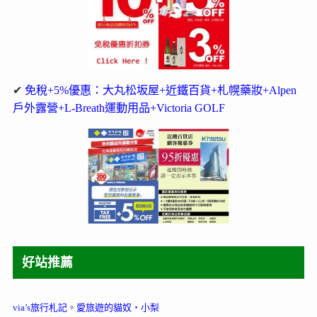
✔
免稅+5%優惠：大丸松坂屋+近鐵百貨+札幌藥妝+Alpen
戶外露營+L-Breath運動用品+Victoria GOLF
好站推薦
via’s旅行札記
。
愛旅遊的貓奴‧小梨