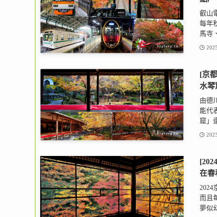
叡山
每年
馬寺、
2025
[京
水琴
由德
能代
窟」還
2023
[2
在春
20
而且
夢似幻