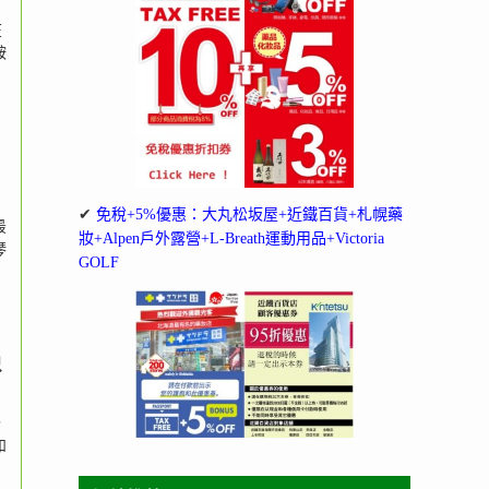
在
鞍
✔
免稅+5%優惠：大丸松坂屋+近鐵百貨+札幌藥
最
妝+Alpen戶外露營+L-Breath運動用品+Victoria
琴
GOLF
只
，
如