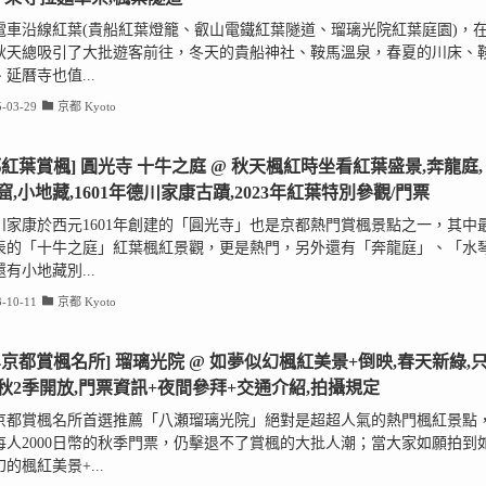
電車沿線紅葉(貴船紅葉燈籠、叡山電鐵紅葉隧道、瑠璃光院紅葉庭園)，
秋天總吸引了大批遊客前往，冬天的貴船神社、鞍馬溫泉，春夏的川床、
延曆寺也值...
-03-29
京都 Kyoto
都紅葉賞楓] 圓光寺 十牛之庭 @ 秋天楓紅時坐看紅葉盛景,奔龍庭,
窟,小地藏,1601年德川家康古蹟,2023年紅葉特別參觀/門票
川家康於西元1601年創建的「圓光寺」也是京都熱門賞楓景點之一，其中
表的「十牛之庭」紅葉楓紅景觀，更是熱門，另外還有「奔龍庭」、「水
有小地藏別...
-10-11
京都 Kyoto
024京都賞楓名所] 瑠璃光院 @ 如夢似幻楓紅美景+倒映,春天新綠,
秋2季開放,門票資訊+夜間參拜+交通介紹,拍攝規定
24京都賞楓名所首選推薦「八瀬瑠璃光院」絕對是超超人氣的熱門楓紅景點
每人2000日幣的秋季門票，仍擊退不了賞楓的大批人潮；當大家如願拍到
的楓紅美景+...