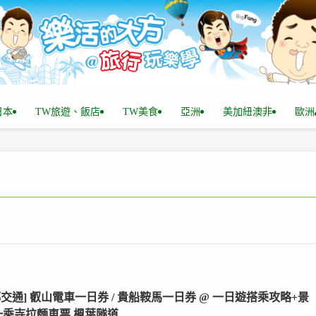
n日本
TW旅遊、飯店
TW美食
亞洲
美加紐澳非
歐洲
都交通] 叡山電車一日券 / 貴船鞍馬一日券 @ 一日遊搭乘攻略+景
 一乘寺拉麵車票,楓葉隧道