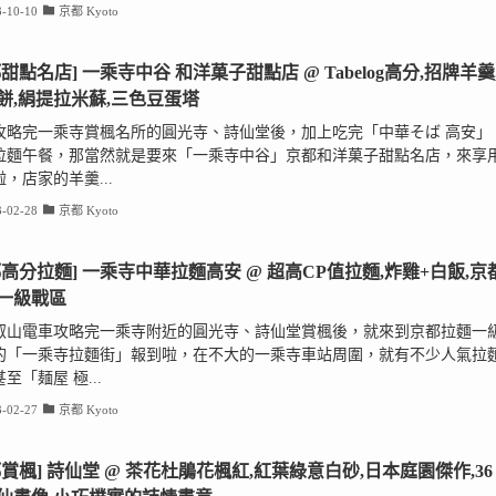
-10-10
京都 Kyoto
都甜點名店] 一乘寺中谷 和洋菓子甜點店 @ Tabelog高分,招牌羊羹
餅,絹提拉米蘇,三色豆蛋塔
攻略完一乘寺賞楓名所的圓光寺、詩仙堂後，加上吃完「中華そば 高安」
拉麵午餐，那當然就是要來「一乘寺中谷」京都和洋菓子甜點名店，來享
，店家的羊羹...
-02-28
京都 Kyoto
都高分拉麵] 一乘寺中華拉麵高安 @ 超高CP值拉麵,炸雞+白飯,京
一級戰區
叡山電車攻略完一乘寺附近的圓光寺、詩仙堂賞楓後，就來到京都拉麵一
的「一乘寺拉麵街」報到啦，在不大的一乘寺車站周圍，就有不少人氣拉
至「麺屋 極...
-02-27
京都 Kyoto
都賞楓] 詩仙堂 @ 茶花杜鵑花楓紅,紅葉綠意白砂,日本庭園傑作,36