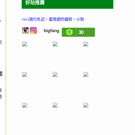
好站推薦
via’s旅行札記
。
愛旅遊的貓奴‧小梨
,
30
用
都
級
麵