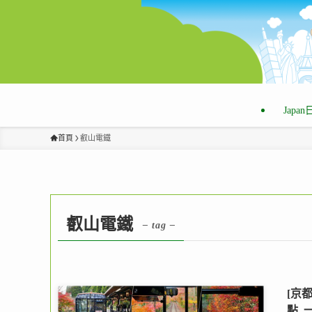
Japa
首頁
叡山電鐵
叡山電鐵
– tag –
[京
點,