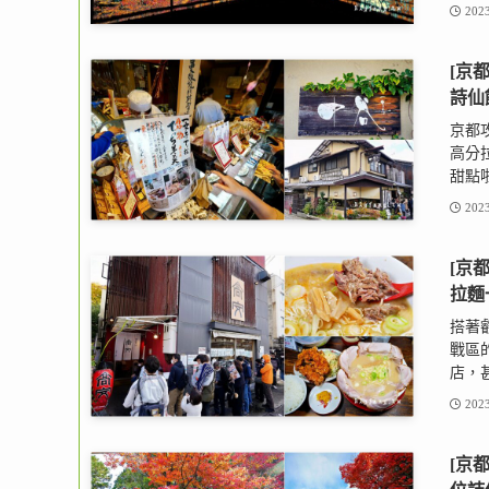
2023
[京
詩仙
京都
高分
甜點啦
2023
[京
拉麵
搭著
戰區
店，甚
2023
[京