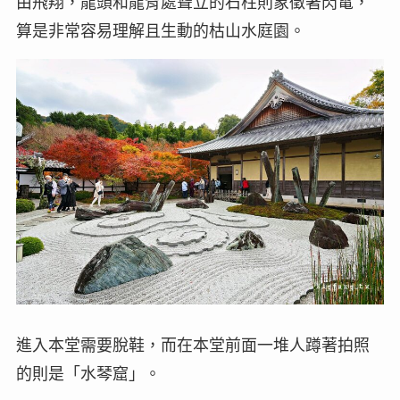
由飛翔，龍頭和龍背處聳立的石柱則象徵著閃電，
算是非常容易理解且生動的枯山水庭園。
進入本堂需要脫鞋，而在本堂前面一堆人蹲著拍照
的則是「水琴窟」。