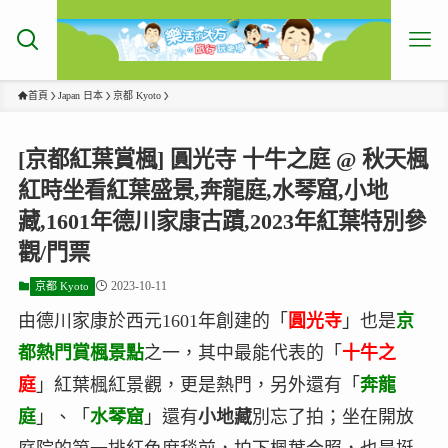
首頁
Japan 日本
京都 Kyoto
[京都紅葉賞楓] 圓光寺 十牛之庭 @ 秋天楓
紅時坐看紅葉盛景,奔龍庭,水琴窟,小地
藏,1601年德川家康古蹟,2023年紅葉特別參
觀/門票
2023-10-11
京都 Kyoto
由德川家康於西元1601年創建的「
圓光寺
」也是
京
都熱門賞楓景點
之一，其中最能代表的「
十牛之
庭
」紅葉楓紅景觀，更是熱門，另外還有「
奔龍
庭
」、「
水琴窟
」還有
小地藏
別忘了拍；坐在開放