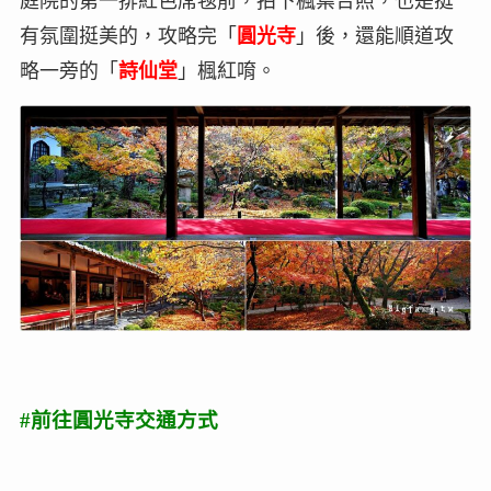
庭院的第一排紅色席毯前，拍下楓葉合照，也是挺
有氛圍挺美的，攻略完「
圓光寺
」後，還能順道攻
略一旁的「
詩仙堂
」楓紅唷。
#前往圓光寺交通方式