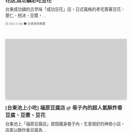
花店,成功鎮必吃豆花
台東成功鎮的古早味「成功豆花」店，日式風格的老宅賣著豆花、
薏仁、刨冰、豆漿，...
2021-11-06
台東美食推薦
[台東池上小吃] 福原豆腐店 @ 巷子內的超人氣酥炸香
豆腐、豆漿、豆花
台東池上「福原豆腐店」是間藏身巷子內，生意很好的神奇小店，
店家以酥炸香豆腐為...