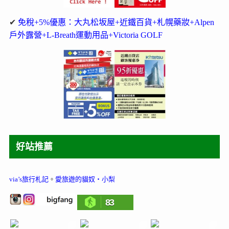
✔
免稅+5%優惠：大丸松坂屋+近鐵百貨+札幌藥妝+Alpen
戶外露營+L-Breath運動用品+Victoria GOLF
好站推薦
via’s旅行札記
。
愛旅遊的貓奴‧小梨
83