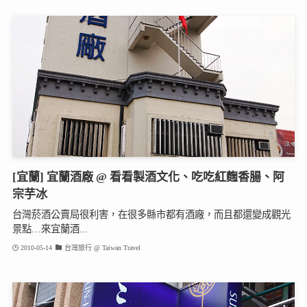
[宜蘭] 宜蘭酒廠 @ 看看製酒文化、吃吃紅麴香腸、阿
宗芋冰
台灣菸酒公賣局很利害，在很多縣市都有酒廠，而且都還變成觀光
景點…來宜蘭酒...
2010-05-14
台灣旅行 @ Taiwan Travel