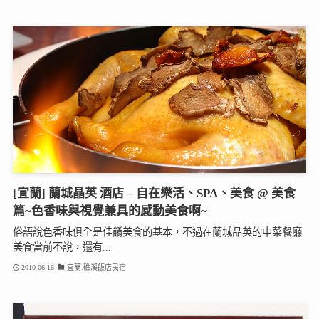
[宜蘭] 蘭城晶英 酒店 – 自在樂活、SPA、美食 @ 美食
篇~色香味與視覺兼具的感動美食啊~
俗語說色香味俱全是佳餚美食的基本，不過在蘭城晶英的中菜餐廳
美食當前不說，還有...
2010-06-16
宜蘭.礁溪飯店民宿