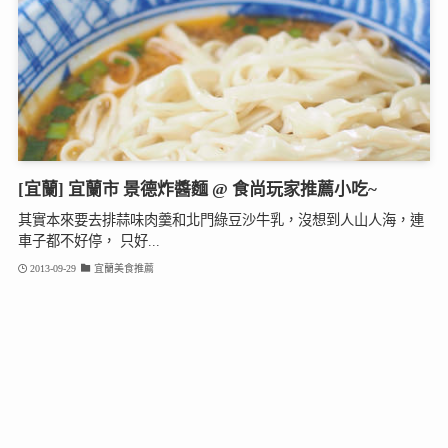
[宜蘭] 宜蘭市 景德炸醬麵 @ 食尚玩家推薦小吃~
其實本來要去排蒜味肉羹和北門綠豆沙牛乳，沒想到人山人海，連
車子都不好停， 只好...
2013-09-29
宜蘭美食推薦