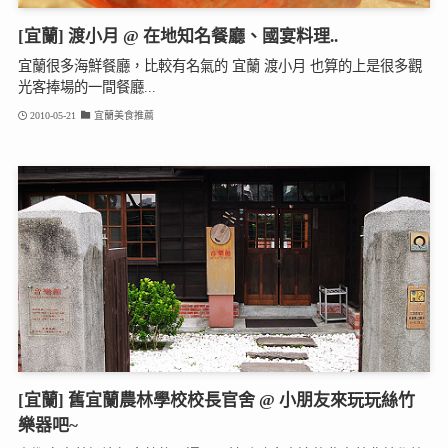
[宜蘭] 渡小月 @ 在地知名餐廳、國宴料理..
宜蘭很多海鮮餐廳，比較有名氣的 宜蘭 渡小月 也算的上是很多觀
光客捧場的一間餐廳...
2010-05-21
宜蘭美食推薦
[宜蘭] 舊宜蘭農林學校校長官舍 @ 小朋友來玩玩絲竹
樂器吧~