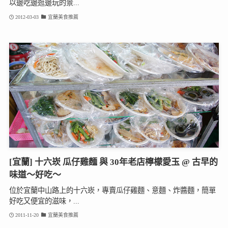
以邊吃邊逛邊玩的景...
2012-03-03
宜蘭美食推薦
[宜蘭] 十六崁 瓜仔雞麵 與 30年老店檸檬愛玉 @ 古早的
味道～好吃～
位於宜蘭中山路上的十六崁，專賣瓜仔雞麵、意麵、炸醬麵，簡單
好吃又便宜的滋味，...
2011-11-20
宜蘭美食推薦