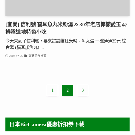
[宜蘭] 信利號 貓耳魚丸米粉湯 & 30年老店檸檬愛玉 @
排隊道地特色小吃
今天來到了信利號，要來試試貓耳米粉、魚丸湯 一碗通通35元 綜
合湯 (貓耳加魚丸) ...
2007-12-26
宜蘭美食推薦
1
2
3
日本BicCamera優惠折扣券下載