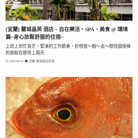
[宜蘭] 蘭城晶英 酒店 – 自在樂活、SPA、美食 @ 環境
篇~身心放鬆舒服的住宿~
上班上到忙盲茫，緊湊的工作節奏，好想放～假～去～想找個很棒
的旅館在那待上兩天...
2010-06-14
宜蘭.礁溪飯店民宿