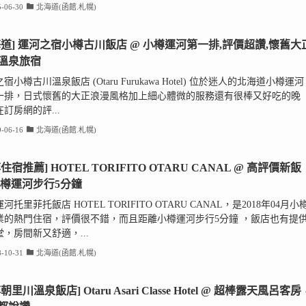
-06-30
北海道(函館.札幌)
海道] 運河之宿小樽古川飯店 @ 小樽運河第一排,評價超讚,懷舊大
溫泉旅宿
宿小樽古川溫泉飯店 (Otaru Furukawa Hotel) 位於迷人的北海道小樽運河
一排，日式懷舊的大正浪漫風格加上細心體微的服務還有很棒又好吃的晚
訂房網的評...
-06-16
北海道(函館.札幌)
住宿推薦] HOTEL TORIFITO OTARU CANAL @ 高評價新飯
小樽運河步行5分鐘
河托里菲托飯店 HOTEL TORIFITO OTARU CANAL，是2018年04月小
業的熱門住宿，評價很不錯，而且距離小樽運河步行5分鐘 ，飯店也有提
，房間新又舒適，...
-10-31
北海道(函館.札幌)
朝里川溫泉飯店] Otaru Asari Classe Hotel @ 超棒露天風呂客房