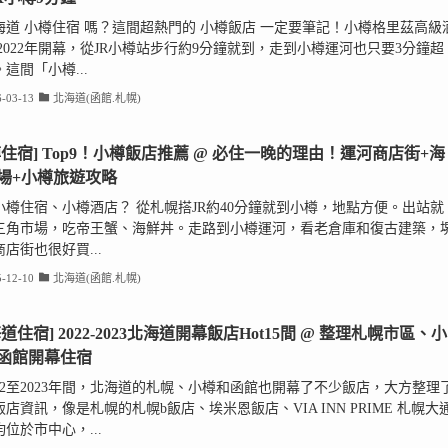
海道 小樽住宿 嗎？這間超熱門的 小樽飯店 一定要筆記！小樽格里茲高級
於2022年開幕，從JR小樽站步行約9分鐘就到，走到小樽運河也只要3分鐘超
這間「小樽...
-03-13
北海道(函館.札幌)
樽住宿] Top9！小樽飯店推薦 @ 必住一晚的理由！運河商店街+海
場+小樽旅遊攻略
小樽住宿、小樽酒店？ 從札幌搭JR約40分鐘就到小樽，地點方便。出站就
三角市場，吃帝王蟹、海鮮丼。走路到小樽運河，看老倉庫和復古建築，
店街也很好買...
-12-10
北海道(函館.札幌)
道住宿] 2022-2023北海道開幕飯店Hot15間 @ 整理札幌市區、小
函館開幕住宿
022至2023年間，北海道的札幌、小樽和函館也開幕了不少飯店，大方整理
店資訊，像是札幌的札幌b飯店、埃米恩飯店、VIA INN PRIME 札幌大
位於市中心，...