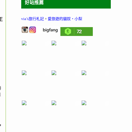
好站推薦
via’s旅行札記
。
愛旅遊的貓奴‧小梨
正
72
樽
供
，