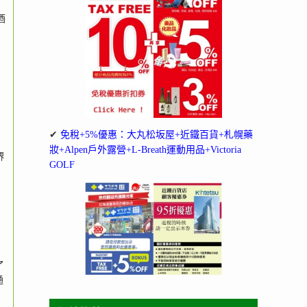
酒
✔
免稅+5%優惠：大丸松坂屋+近鐵百貨+札幌藥
妝+Alpen戶外露營+L-Breath運動用品+Victoria
堺
GOLF
了
通