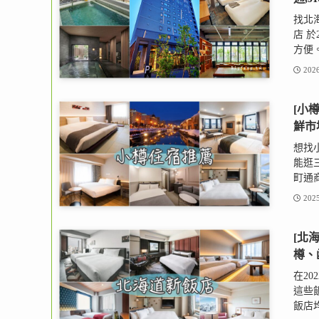
找北
店 
方便。
2026
[小
鮮市
想找
能逛
町通商
2025
[北海
樽、
在2
這些飯
飯店均