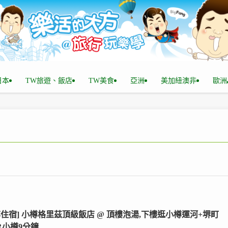
n日本
TW旅遊、飯店
TW美食
亞洲
美加紐澳非
歐洲
樽住宿] 小樽格里茲頂級飯店 @ 頂樓泡湯,下樓逛小樽運河+堺町
JR小樽9分鐘