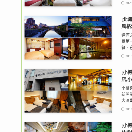
2025
[北
風格
運河之
景第
餐，在
2019
[小樽
店,
小樽運
新開
大澡堂
2018
[小樽