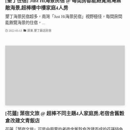
[墾丁住宿] Just Hi海景民宿 @ 每間房都能飽覽南灣無
敵海景,超棒樓中樓家庭4人房
墾丁海景民宿超多，南灣「Just Hi海景民宿」視野極佳，每間房間
能飽覽海景的住宿，...
2022-05-13
屏東.墾丁飯店民宿
[花蓮] 葉宿文旅 @ 超棒不同主題4人家庭房,老宿舍舊穀
倉改建文青飯店
花蓮「葉宿文旅」可是由廢棄的老宿舍舊穀倉改建而成的花蓮特色