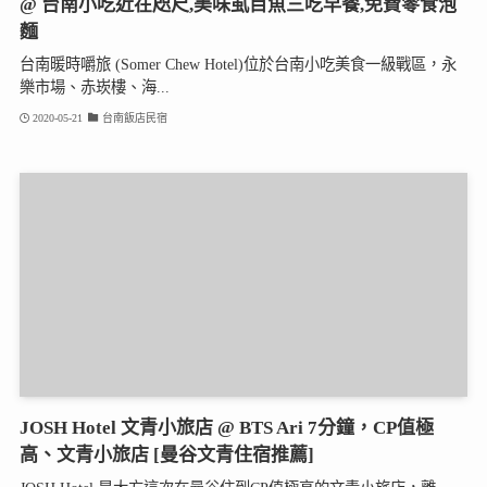
@ 台南小吃近在咫尺,美味虱目魚三吃早餐,免費零食泡
麵
台南暖時嚼旅 (Somer Chew Hotel)位於台南小吃美食一級戰區，永
樂市場、赤崁樓、海...
2020-05-21
台南飯店民宿
JOSH Hotel 文青小旅店 @ BTS Ari 7分鐘，CP值極
高、文青小旅店 [曼谷文青住宿推薦]