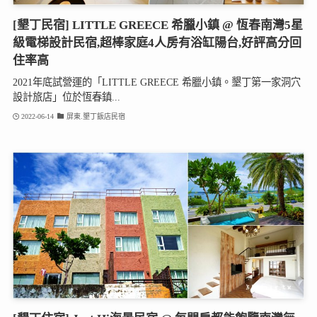
[墾丁民宿] LITTLE GREECE 希臘小鎮 @ 恆春南灣5星
級電梯設計民宿,超棒家庭4人房有浴缸陽台,好評高分回
住率高
2021年底試營運的「LITTLE GREECE 希臘小鎮。墾丁第一家洞穴
設計旅店」位於恆春鎮...
2022-06-14
屏東.墾丁飯店民宿