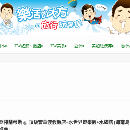
n日本
TW旅遊、飯店
TW美食
亞洲
美加紐澳非
歐洲
亞特蘭蒂斯 @ 頂級奢華渡假飯店+水世界遊樂園+水族館 [海南島
推薦]