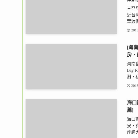
三亞
近台
華渡假
2018
[海
房、
海南島
Bay
灘，私
2018
海口
薦]
海口
泉，
座超大