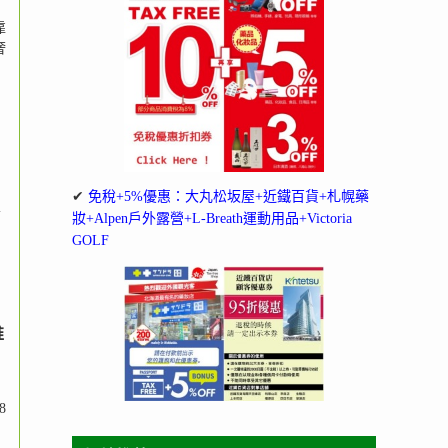
靠
奢
✔
免稅+5%優惠：大丸松坂屋+近鐵百貨+札幌藥
i
妝+Alpen戶外露營+L-Breath運動用品+Victoria
GOLF
推
8