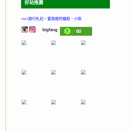
好站推薦
via’s旅行札記
。
愛旅遊的貓奴‧小梨
60