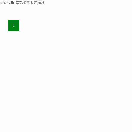
-04-25
華南-海南,珠海,桂林
1