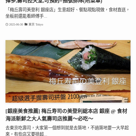
擇多,壽司控天堂,可預約+抽號排隊(附菜單)
「梅丘壽司美登利 銀座店」生意超好、餐點現點現做，食材直送，
坐板前還能看師傅手...
2025-06-30
東京 Tokyo
[銀座美食推薦] 梅丘寿司の美登利総本店 銀座 @ 食材
海派新鮮之大人氣壽司店推薦～必吃～
去東京吃壽司，大家第一個想到就是去築地，不過築地要一大早起
來，有些店又要排超...