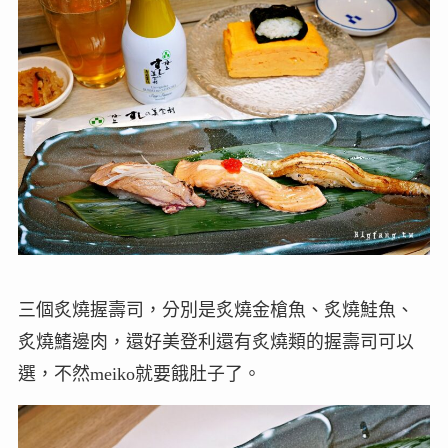
三個炙燒握壽司，分別是炙燒金槍魚、炙燒鮭魚、
炙燒鰭邊肉，還好美登利還有炙燒類的握壽司可以
選，不然meiko就要餓肚子了。