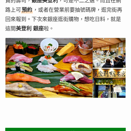
貴的壽司，
銀座美登利
，可是不二之選。而且在網
路上可
預約
，或者在營業前要抽號碼牌，逛完街再
回來報到。下次來銀座逛街購物，想吃日料，就是
這間
美登利 銀座
啦。