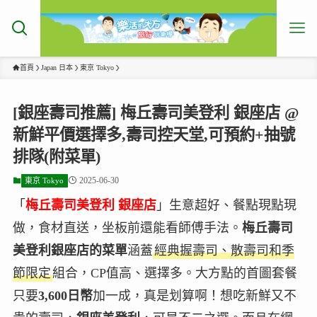
首頁
Japan 日本
東京 Tokyo
[銀座壽司推薦] 梅丘壽司美登利 銀座店 @
新鮮平價選擇多,壽司控天堂,可預約+抽號
排隊(附菜單)
2025-06-30
東京 Tokyo
「
梅丘壽司美登利 銀座店
」生意超好、餐點現點現
做，食材直送，坐板前還能看師傅手法。
梅丘壽司
美登利銀座店的菜單
涵蓋
經典握壽司、散壽司和季
節限定
組合，CP值高、選擇多。大方點的首圖套餐
只要
3,600日幣
加一成，真是划算啊！想吃新鮮又不