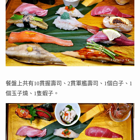
餐盤上共有10貫握壽司、2貫軍艦壽司、1個白子、1
個玉子燒、1隻蝦子。