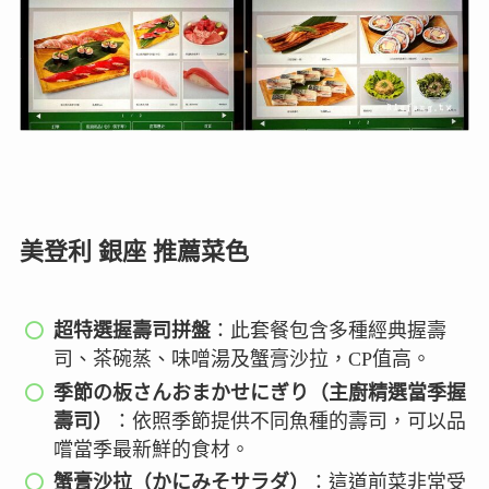
美登利 銀座 推薦菜色
超特選握壽司拼盤
：此套餐包含多種經典握壽
司、茶碗蒸、味噌湯及蟹膏沙拉，CP值高。
季節の板さんおまかせにぎり（主廚精選當季握
壽司）
：依照季節提供不同魚種的壽司，可以品
嚐當季最新鮮的食材。
蟹膏沙拉（かにみそサラダ）
：這道前菜非常受