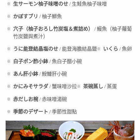
生サーモン柚子味噌のせ
/ 生鮭魚柚子味噌
かぼすブリ
/ 柚子鰤魚
穴子（柚子おろし竹炭塩＆煮詰め）
/ 鰻魚（柚子蘿蔔
竹炭鹽與煮汁）
うに能登結晶塩のせ
/ 能登海膽結晶鹽
いくら
/ 魚卵
白子ポン酢小鉢
/ 魚白子醋小碗
あん肝小鉢
/ 鮟鱇肝小碗
かにみそサラダ
/ 蟹味噌沙拉
茶碗蒸し
/ 蒸蛋
赤だしお椀
/ 赤味噌湯碗
季節のデザート
/ 季節性甜點