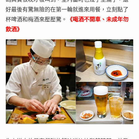
好最後有驚無險的在第一輪就進來用餐，立刻點了
杯啤酒和梅酒來壓壓驚。
《喝酒不開車、未成年勿
飲酒》