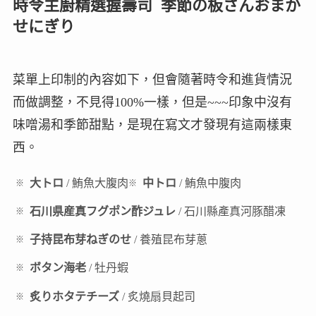
時令主廚精選握壽司 季節の板さんおまか
せにぎり
菜單上印制的內容如下，但會隨著時令和進貨情況
而做調整，不見得100%一樣，但是~~~印象中沒有
味噌湯和季節甜點，是現在寫文才發現有這兩樣東
西。
大トロ
/ 鮪魚大腹肉
中トロ
/ 鮪魚中腹肉
石川県産真フグポン酢ジュレ
/ 石川縣產真河豚醋凍
子持昆布芽ねぎのせ
/ 養殖昆布芽蔥
ボタン海老
/ 牡丹蝦
炙りホタテチーズ
/ 炙燒扇貝起司