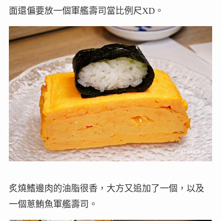
面還偏要放一個軍艦壽司當比例尺XD。
炙燒鰭邊肉的油脂很香，大方又追加了一個，以及
一個蔥鮪魚軍艦壽司。