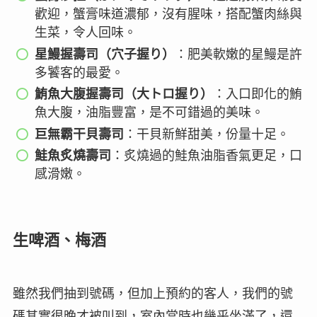
歡迎，蟹膏味道濃郁，沒有腥味，搭配蟹肉絲與
生菜，令人回味。
星鰻握壽司（穴子握り）
：肥美軟嫩的星鰻是許
多饕客的最愛。
鮪魚大腹握壽司（大トロ握り）
：入口即化的鮪
魚大腹，油脂豐富，是不可錯過的美味。
巨無霸干貝壽司
：干貝新鮮甜美，份量十足。
鮭魚炙燒壽司
：炙燒過的鮭魚油脂香氣更足，口
感滑嫩。
生啤酒、梅酒
雖然我們抽到號碼，但加上預約的客人，我們的號
碼其實很晚才被叫到，室內當時也幾乎坐滿了，還