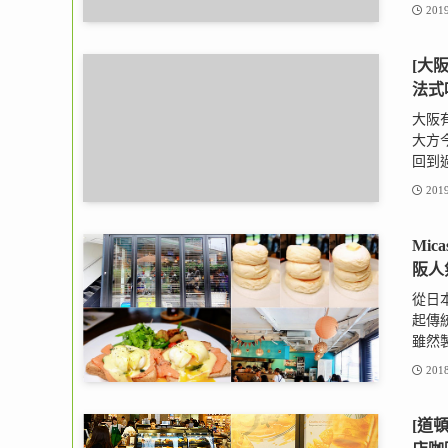
2019
[大阪
法式
大阪
大方今
回到過
2019
Mic
阪人氣
從日
起傳統
雖然製
2018
[道頓