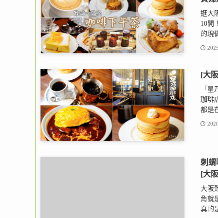
逛大
10間
的現做
2025
[大
「星
珈琲
都是在
2020
刺蝟
[大
大阪
角就
真的是