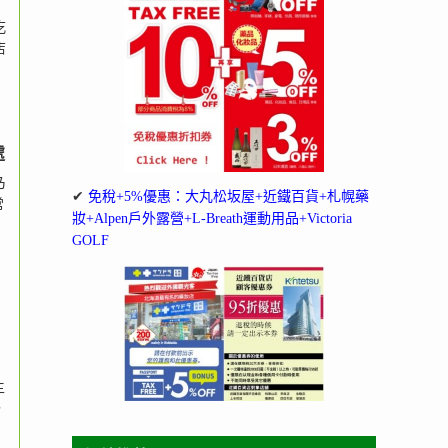
吃
店
處
乃
✔
免稅+5%優惠：大丸松坂屋+近鐵百貨+札幌藥
常
妝+Alpen戶外露營+L-Breath運動用品+Victoria
GOLF
主
，