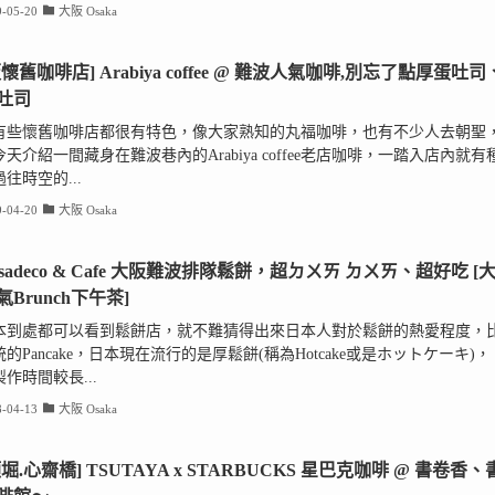
-05-20
大阪 Osaka
懷舊咖啡店] Arabiya coffee @ 難波人氣咖啡,別忘了點厚蛋吐司
吐司
有些懷舊咖啡店都很有特色，像大家熟知的丸福咖啡，也有不少人去朝聖
天介紹一間藏身在難波巷內的Arabiya coffee老店咖啡，一踏入店內就有
往時空的...
-04-20
大阪 Osaka
asadeco & Cafe 大阪難波排隊鬆餅，超ㄉㄨㄞ ㄉㄨㄞ、超好吃 [
Brunch下午茶]
本到處都可以看到鬆餅店，就不難猜得出來日本人對於鬆餅的熱愛程度，
的Pancake，日本現在流行的是厚鬆餅(稱為Hotcake或是ホットケーキ)，
作時間較長...
-04-13
大阪 Osaka
堀.心齋橋] TSUTAYA x STARBUCKS 星巴克咖啡 @ 書卷香、