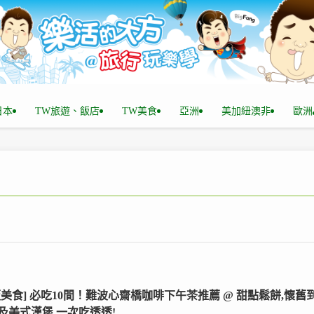
n日本
TW旅遊、飯店
TW美食
亞洲
美加紐澳非
歐洲
阪美食] 必吃10間！難波心齋橋咖啡下午茶推薦 @ 甜點鬆餅,懷舊
及美式漢堡,一次吃透透!