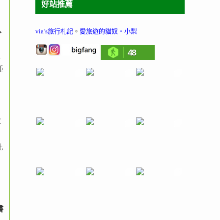
好站推薦
via’s旅行札記
。
愛旅遊的貓奴‧小梨
、
48
，
種
大
比
書