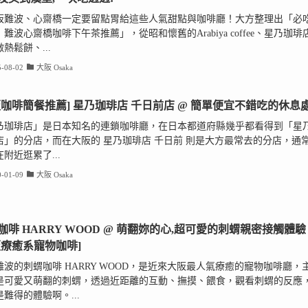
阪難波、心齋橋一定要留點胃給這些人氣甜點與咖啡廳！大方整理出「必
！難波心齋橋咖啡下午茶推薦」，從昭和懷舊的Arabiya coffee、星乃珈琲
熱鬆餅、...
-08-02
大阪 Osaka
阪咖啡簡餐推薦] 星乃珈琲店 千日前店 @ 簡單便宜不錯吃的休息
乃珈琲店」是日本知名的連鎖咖啡廳，在日本都道府縣幾乎都看得到「星
店」的分店，而在大阪的 星乃珈琲店 千日前 則是大方最常去的分店，通
附近逛累了...
-01-09
大阪 Osaka
咖啡 HARRY WOOD @ 萌翻妳的心,超可愛的刺蝟親密接觸體驗
阪療癒系寵物咖啡]
難波的刺蝟咖啡 HARRY WOOD，是近來大阪最人氣療癒的寵物咖啡廳，
是可愛又萌翻的刺蝟，透過近距離的互動、撫摸、餵食，觀看刺蝟的反應
難得的體驗啊。...