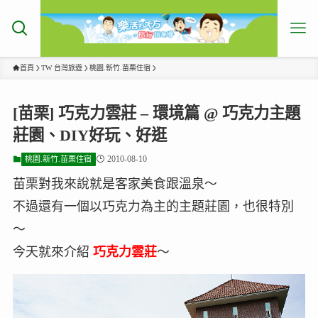
首頁
TW 台灣旅遊
桃園.新竹.苗栗住宿
[苗栗] 巧克力雲莊 – 環境篇 @ 巧克力主題
莊園、DIY好玩、好逛
2010-08-10
桃園.新竹.苗栗住宿
苗栗對我來說就是客家美食跟溫泉～
不過還有一個以巧克力為主的主題莊園，也很特別
～
今天就來介紹
巧克力雲莊
～