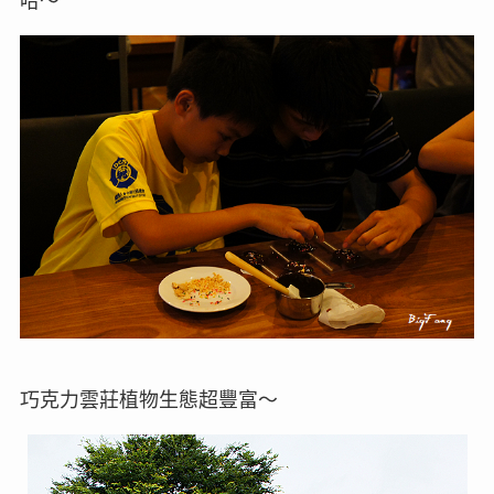
哈～
巧克力雲莊植物生態超豐富～