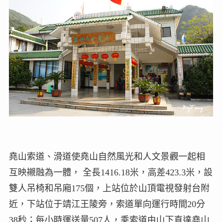
堯山索道、滑道使堯山自然風光和人文景觀一起相
互映襯融為一體， 全長1416.18米，高差423.3米，設
雙人吊椅和吊廂175個，上站位於山頂電視發射台附
近，下站位于靖江王陵旁，索道單向運行時間20分
38秒；每小時運送量507人，乘索道由山下直達堯山