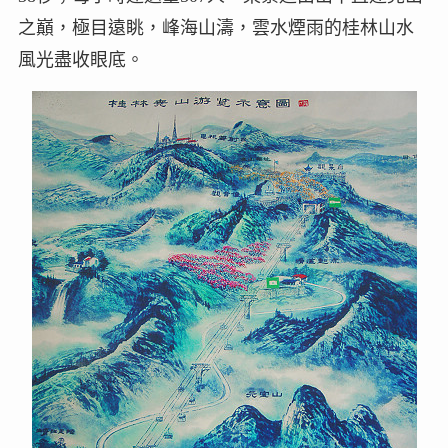
之巔，極目遠眺，峰海山濤，雲水煙雨的桂林山水
風光盡收眼底。