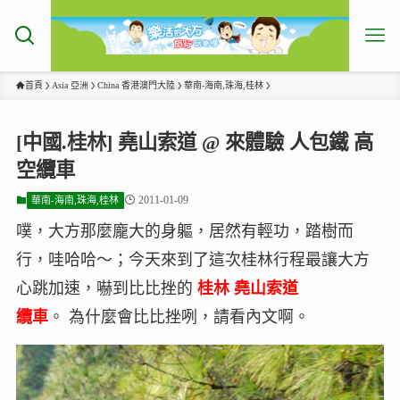
首頁
Asia 亞洲
China 香港澳門大陸
華南-海南,珠海,桂林
[中國.桂林] 堯山索道 @ 來體驗 人包鐵 高
空纜車
2011-01-09
華南-海南,珠海,桂林
噗，大方那麼龐大的身軀，居然有輕功，踏樹而
行，哇哈哈～；今天來到了這次桂林行程最讓大方
心跳加速，嚇到比比挫的
桂林 堯山索道
纜車
。 為什麼會比比挫咧，請看內文啊。