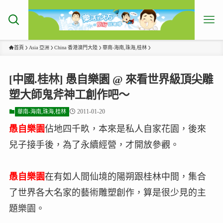
首頁
Asia 亞洲
China 香港澳門大陸
華南-海南,珠海,桂林
[中國.桂林] 愚自樂園 @ 來看世界級頂尖雕
塑大師鬼斧神工創作吧～
2011-01-20
華南-海南,珠海,桂林
愚自樂園
佔地四千畂，本來是私人自家花園，後來
兒子接手後，為了永續經營，才開放參觀。
愚自樂園
在有如人間仙境的陽朔跟桂林中間，集合
了世界各大名家的藝術雕塑創作，算是很少見的主
題樂園。