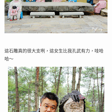
這石雕真的很大支咧，這女生比我孔武有力，哇哈
哈～