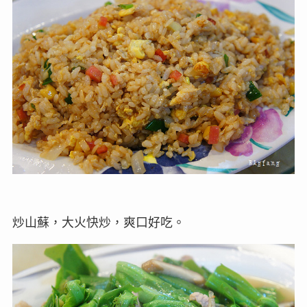
炒山蘇，大火快炒，爽口好吃。