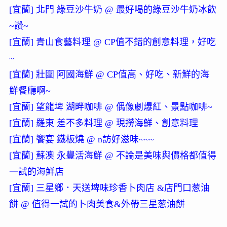
[宜蘭] 北門 綠豆沙牛奶 @ 最好喝的綠豆沙牛奶冰飲
~讚~
[宜蘭] 青山食藝料理 @ CP值不錯的創意料理，好吃
~
[宜蘭] 壯圍 阿國海鮮 @ CP值高、好吃、新鮮的海
鮮餐廳啊~
[宜蘭] 望龍埤 湖畔咖啡 @ 偶像劇爆紅、景點咖啡~
[宜蘭] 羅東 差不多料理 @ 現撈海鮮、創意料理
[宜蘭] 饗宴 鐵板燒 @ n訪好滋味~~~
[宜蘭] 蘇澳 永豐活海鮮 @ 不論是美味與價格都值得
一試的海鮮店
[宜蘭] 三星鄉．天送埤味珍香卜肉店 &店門口葱油
餅 @ 值得一試的卜肉美食&外帶三星葱油餅