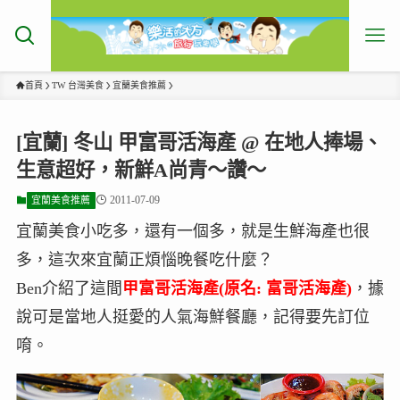
首頁
TW 台灣美食
宜蘭美食推薦
[宜蘭] 冬山 甲富哥活海產 @ 在地人捧場、
生意超好，新鮮A尚青～讚～
2011-07-09
宜蘭美食推薦
宜蘭美食小吃多，還有一個多，就是生鮮海產也很
多，這次來宜蘭正煩惱晚餐吃什麼？
Ben介紹了這間
甲富哥活海產(原名:
富哥活海產)
，據
說可是當地人挺愛的人氣海鮮餐廳，記得要先訂位
唷。