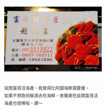
這間富哥活海產，我覺得比阿國海鮮還要優，
如果不想跑到蘇澳去吃海鮮，來羅東吃這間富哥活
海產也很棒啦，讚～