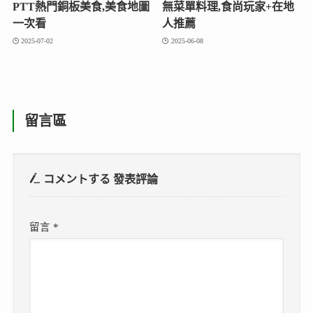
PTT熱門銅板美食,美食地圖
無菜單料理,食尚玩家+在地
一次看
人推薦
2025-07-02
2025-06-08
留言區
コメントする
發表評論
留言
*