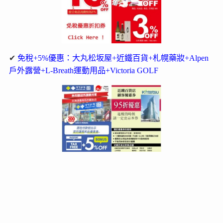
✔
免稅+5%優惠：大丸松坂屋+近鐵百貨+札幌藥妝+Alpen
戶外露營+L-Breath運動用品+Victoria GOLF
好站推薦
via’s旅行札記
。
愛旅遊的貓奴‧小梨