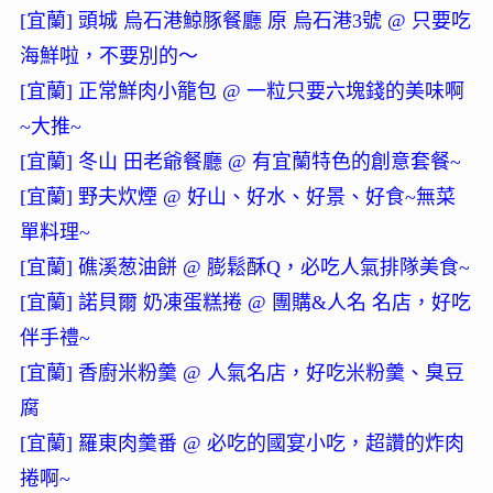
[宜蘭] 頭城 烏石港鯨豚餐廳 原 烏石港3號 @ 只要吃
海鮮啦，不要別的～
[宜蘭] 正常鮮肉小籠包 @ 一粒只要六塊錢的美味啊
~大推~
[宜蘭] 冬山 田老爺餐廳 @ 有宜蘭特色的創意套餐~
[宜蘭] 野夫炊煙 @ 好山、好水、好景、好食~無菜
單料理~
[宜蘭] 礁溪葱油餅 @ 膨鬆酥Q，必吃人氣排隊美食~
[宜蘭] 諾貝爾 奶凍蛋糕捲 @ 團購&人名 名店，好吃
伴手禮~
[宜蘭] 香廚米粉羹 @ 人氣名店，好吃米粉羹、臭豆
腐
[宜蘭] 羅東肉羹番 @ 必吃的國宴小吃，超讚的炸肉
捲啊~