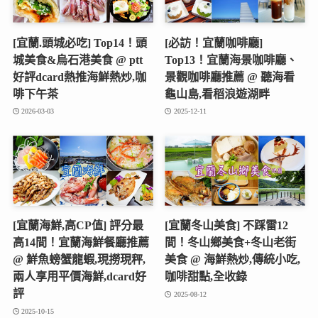
[宜蘭.頭城必吃] Top14！頭
[必訪！宜蘭咖啡廳]
城美食&烏石港美食 @ ptt
Top13！宜蘭海景咖啡廳、
好評dcard熱推海鮮熱炒,咖
景觀咖啡廳推薦 @ 聽海看
啡下午茶
龜山島,看稻浪遊湖畔
2026-03-03
2025-12-11
[宜蘭海鮮,高CP值] 評分最
[宜蘭冬山美食] 不踩雷12
高14間！宜蘭海鮮餐廳推薦
間！冬山鄉美食+冬山老街
@ 鮮魚螃蟹龍蝦,現撈現秤,
美食 @ 海鮮熱炒,傳統小吃,
兩人享用平價海鮮,dcard好
咖啡甜點,全收錄
評
2025-08-12
2025-10-15