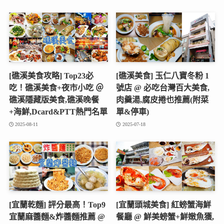
[礁溪美食攻略] Top23必
[礁溪美食] 玉仁八寶冬粉 1
吃！礁溪美食+夜市小吃 ＠
號店 @ 必吃台灣百大美食,
礁溪隱藏版美食,礁溪晚餐
肉羹湯,腐皮捲也推薦(附菜
+海鮮,Dcard&PTT熱門名單
單&停車)
2025-08-11
2025-07-18
[宜蘭乾麵] 評分最高！Top9
[宜蘭頭城美食] 紅螃蟹海鮮
宜蘭麻醬麵&炸醬麵推薦 @
餐廳 @ 鮮美螃蟹+鮮嫩魚獲,