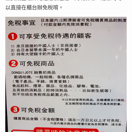
以直接在櫃台辦免稅唷。