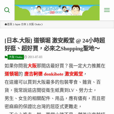
首頁
Japan 日本
大阪 Osaka
[日本.大阪] 道頓堀 激安殿堂 @ 24小時超
好逛、超好買，必來之Shopping聖地～
2011-07-03
大阪 Osaka
如果你問我
大阪
那間店最好買？我一定大力推薦在
道頓堀
的
唐吉軻德 donkihote 激安殿堂
，
在這邊可以買到大阪最多的包裝零食、雜貨、百
貨，我常說這店間從衛生紙賣到LV、勞力士，
男生、女生的相關配件、用品，應有儘有，而且密
密麻麻的保證比台灣的屈臣式更難走，