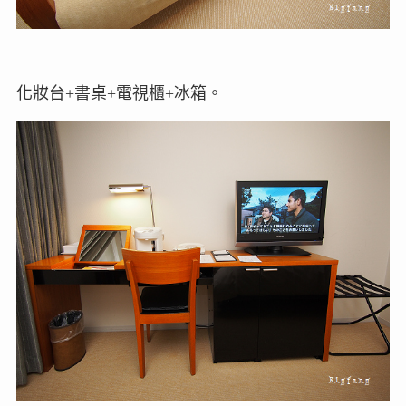
化妝台+書桌+電視櫃+冰箱。