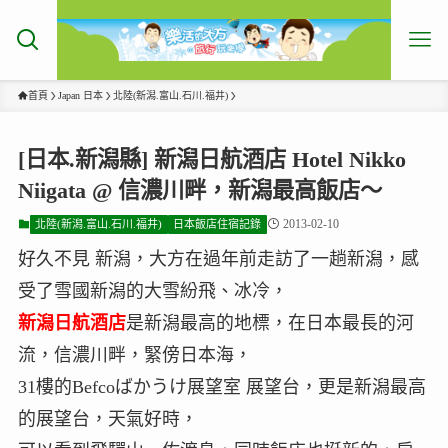
首頁
Japan 日本
北陸(新潟.富山.石川.福井)
[日本.新潟縣] 新潟日航酒店 Hotel Nikko
Niigata @ 信濃川畔，新潟最高飯店～
2013-02-10
北陸(新潟.富山.石川.福井)
日本飯店住宿記錄
好久不見 新潟，大方在過年前走訪了一趟新潟，感
受了雪國新潟的大雪紛飛、冰冷，
新潟日航酒店
是新潟最高的地標，在日本最長的河
流，信濃川畔，緊傍日本海，
31樓的Befcoばかうけ展望室 展望台，更是新潟最高
的展望台，天氣好時，