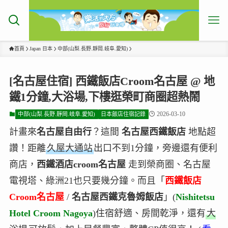
首頁
Japan 日本
中部(山梨.長野.靜岡.岐阜.愛知)
[名古屋住宿] 西鐵飯店Croom名古屋 @ 地
鐵1分鐘,大浴場,下樓逛榮町商圈超熱鬧
2026-03-10
中部(山梨.長野.靜岡.岐阜.愛知)
日本飯店住宿記錄
計畫來
名古屋自由行
？這間
名古屋西鐵飯店
地點超
讚！距離
久屋大通站
出口不到1分鐘，旁邊還有便利
商店，
西鐵酒店croom名古屋
走到榮商圈、名古屋
電視塔、綠洲21也只要幾分鐘。而且「
西鐵飯店
Croom名古屋
/
名古屋西鐵克魯姆飯店
」(
Nishitetsu
Hotel Croom Nagoya
)住宿舒適、房間乾淨，還有
大