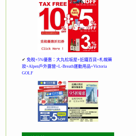
✔
免稅+5%優惠：大丸松坂屋+近鐵百貨+札幌藥
妝+Alpen戶外露營+L-Breath運動用品+Victoria
GOLF