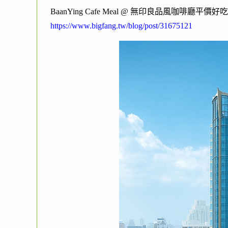
BaanYing Cafe Meal @ 無印良品風咖啡廳平
https://www.bigfang.tw/blog/post/31675121