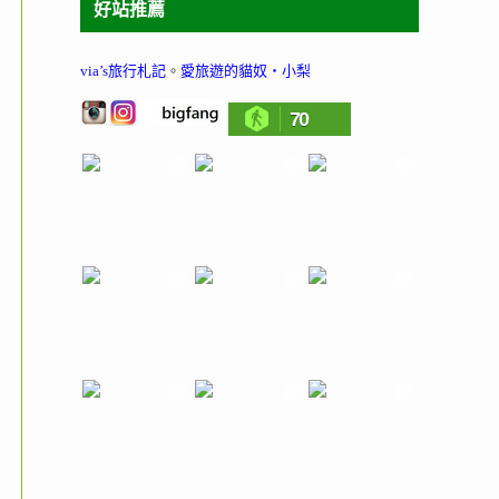
好站推薦
via’s旅行札記
。
愛旅遊的貓奴‧小梨
70