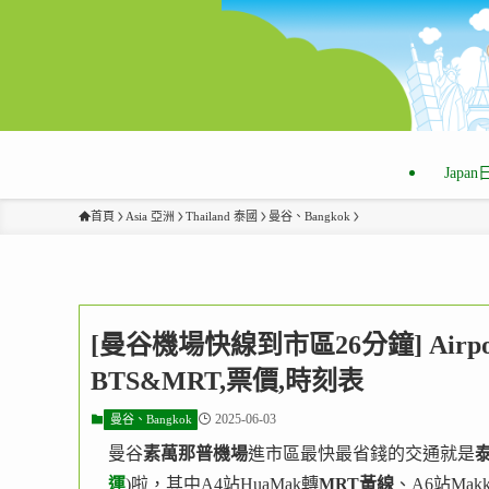
Japa
首頁
Asia 亞洲
Thailand 泰國
曼谷、Bangkok
[曼谷機場快線到市區26分鐘] Airpor
BTS&MRT,票價,時刻表
2025-06-03
曼谷、Bangkok
曼谷
素萬那普機場
進市區最快最省錢的交通就是
運
)啦，其中A4站HuaMak轉
MRT黃線
、A6站Mak