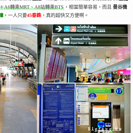
＋A6轉乘MRT、A8站轉乘BTS
，相當簡單容易，而且
曼谷機
鐘
，一人只要
45泰銖
，真的超快又方便啊。