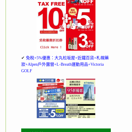
✔
免稅+5%優惠：大丸松坂屋+近鐵百貨+札幌藥
妝+Alpen戶外露營+L-Breath運動用品+Victoria
GOLF