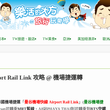
n日本
TW旅遊、飯店
TW美食
亞洲
美加紐澳非
歐洲
t Rail Link 攻略 @ 機場捷運轉
泰國機場捷運
「
曼谷機場快線 Airport Rail Link
」(
曼谷機場捷
ksan可轉乘
MRT藍線
、A8站PHAYA THAI則可轉乘到
BTS空鐵