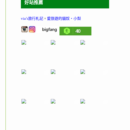
好站推薦
via’s旅行札記
。
愛旅遊的貓奴‧小梨
40