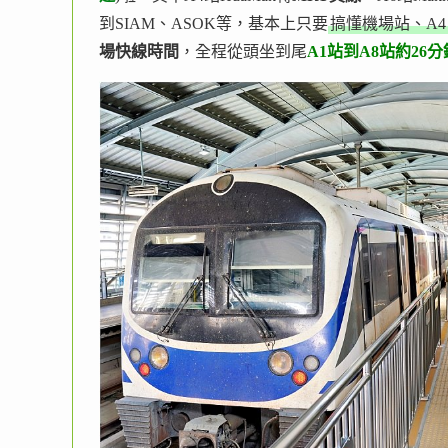
到SIAM、ASOK等，基本上只要
搞懂機場站、A4
場快線時間
，全程從頭坐到尾
A1站到A8站約26分