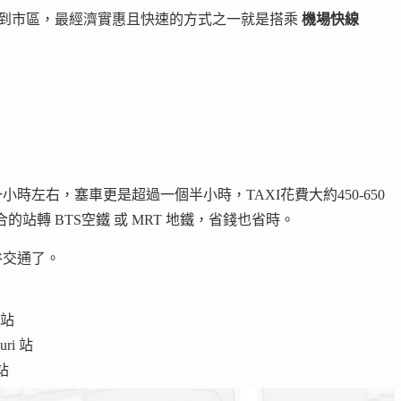
t, BKK) 到市區，最經濟實惠且快速的方式之一就是搭乘
機場快線
小時左右，塞車更是超過一個半小時，TAXI花費大約450-650
搭到適合的站轉 BTS空鐵 或 MRT 地鐵，省錢也省時。
谷交通了。
 站
uri 站
 站