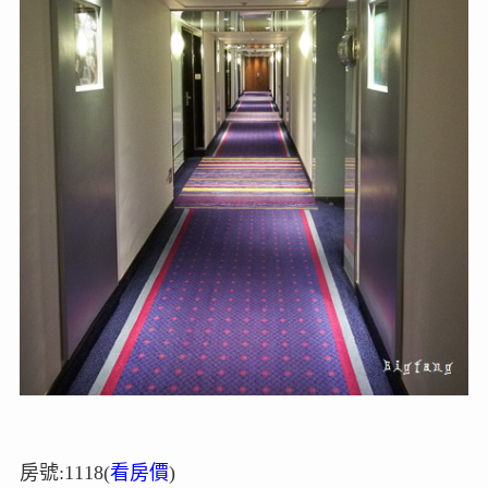
房號:1118(
看房價
)