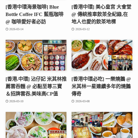
[香港中環海景咖啡] Blue
[香港中環] 美心皇宮 大會堂
Bottle Coffee IFC 藍瓶咖啡
@ 傳統推車飲茶全紀錄,在
@ 咖啡愛好者必訪
地人也愛的飲茶地標
2026-03-14
2026-03-12
[香港.中環] 沾仔記 米其林推
[香港中環必吃] 一樂燒鵝 @
薦雲吞麵 @ 必點至尊三寶
米其林一星連續多年的燒鵝
＆招牌雲吞,美味高CP值
傳奇
2026-03-10
2026-03-08