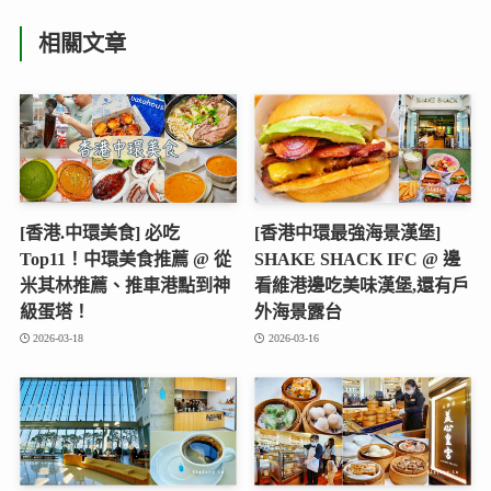
相關文章
[香港.中環美食] 必吃
[香港中環最強海景漢堡]
Top11！中環美食推薦 @ 從
SHAKE SHACK IFC @ 邊
米其林推薦、推車港點到神
看維港邊吃美味漢堡,還有戶
級蛋塔！
外海景露台
2026-03-18
2026-03-16