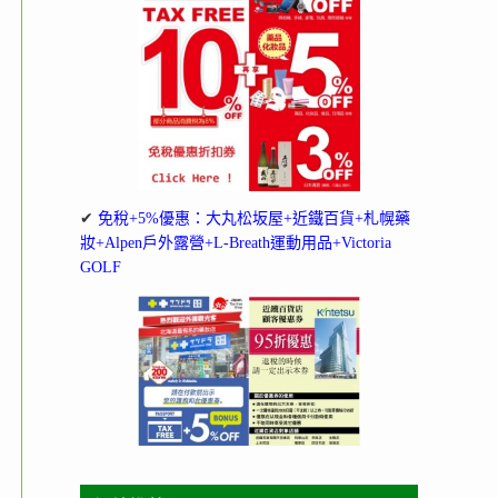
✔
免稅+5%優惠：大丸松坂屋+近鐵百貨+札幌藥
妝+Alpen戶外露營+L-Breath運動用品+Victoria
GOLF