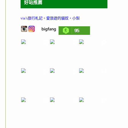
好站推薦
via’s旅行札記
。
愛旅遊的貓奴‧小梨
95