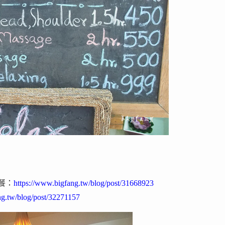
，
用餐：
https://www.bigfang.tw/blog/post/31668923
ng.tw/blog/post/32271157