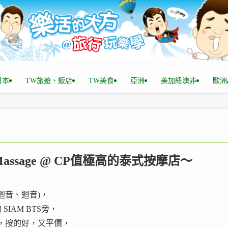
n日本
TW旅遊、飯店
TW美食
亞洲
美加紐澳非
歐洲
ai Massage @ CP值極高的泰式按摩店～
、迴音、迴音)，
IAM BTS旁，
，按的好，又平價，